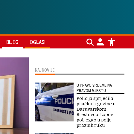
BIJEG
OGLASI
NAJNOVIJE
U PRAVO VRIJEME NA
PRAVOM MJESTU
Policija spriječila
pljačku trgovine u
Daruvarskom
Brestovcu: Lopov
pobjegao u polje
praznih ruku