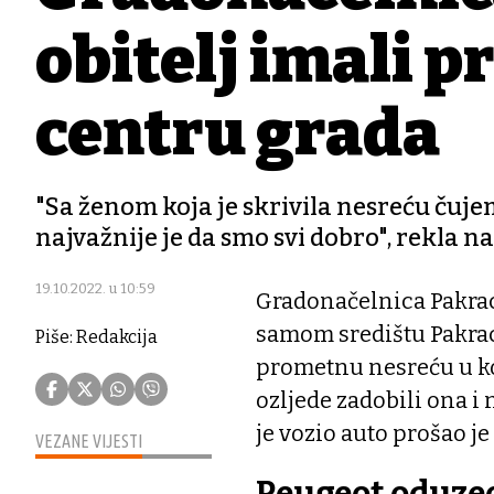
obitelj imali 
centru grada
"Sa ženom koja je skrivila nesreću čuje
najvažnije je da smo svi dobro", rekla 
19.10.2022. u 10:59
Gradonačelnica Pakrac
samom središtu Pakraca
Piše: Redakcija
prometnu nesreću u koj
ozljede zadobili ona i 
je vozio auto prošao je
VEZANE VIJESTI
Peugeot oduze