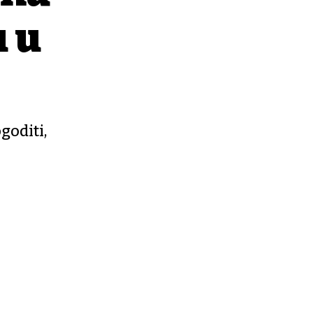
u u
goditi,