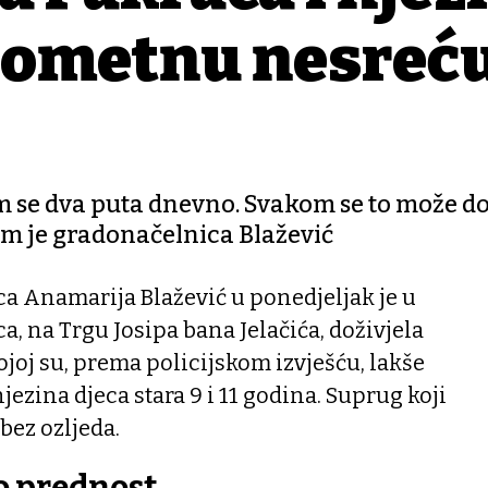
prometnu nesreć
m se dva puta dnevno. Svakom se to može do
nam je gradonačelnica Blažević
a Anamarija Blažević u ponedjeljak je u
, na Trgu Josipa bana Jelačića, doživjela
oj su, prema policijskom izvješću, lakše
njezina djeca stara 9 i 11 godina. Suprug koji
 bez ozljeda.
o prednost