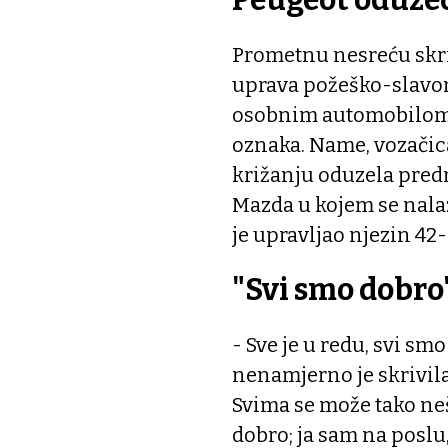
Prometnu nesreću skrivi
uprava požeško-slavons
osobnim automobilom 
oznaka. Name, vozačica
križanju oduzela pre
Mazda u kojem se nalaz
je upravljao njezin 42
"Svi smo dobro
- Sve je u redu, svi sm
nenamjerno je skrivila
Svima se može tako neš
dobro; ja sam na poslu,