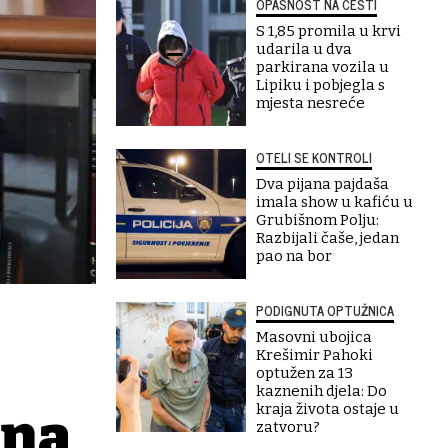
OPASNOST NA CESTI
S 1,85 promila u krvi
udarila u dva
parkirana vozila u
Lipiku i pobjegla s
mjesta nesreće
OTELI SE KONTROLI
Dva pijana pajdaša
imala show u kafiću u
Grubišnom Polju:
Razbijali čaše, jedan
pao na bor
PODIGNUTA OPTUŽNICA
Masovni ubojica
Krešimir Pahoki
optužen za 13
kaznenih djela: Do
kraja života ostaje u
ina
zatvoru?