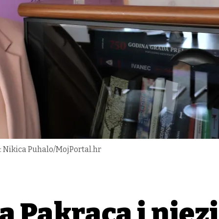
 Nikica Puhalo/MojPortal.hr
 Pakraca i njez