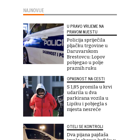
NAJNOVIJE
U PRAVO VRIJEME NA
PRAVOM MJESTU
Policija spriječila
pljačku trgovine u
Daruvarskom
Brestovcu: Lopov
pobjegao u polje
praznih ruku
OPASNOST NA CESTI
S 1,85 promila u krvi
udarila u dva
parkirana vozila u
Lipiku i pobjegla s
mjesta nesreće
OTELI SE KONTROLI
Dva pijana pajdaša