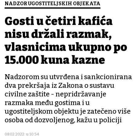
NADZOR UGOSTITELJSKIH OBJEKATA
Gosti u četiri kafića
nisu držali razmak,
vlasnicima ukupno po
15.000 kuna kazne
Nadzorom su utvrđena i sankcionirana
dva prekršaja iz Zakona o sustavu
civilne zaštite - nepridržavanje
razmaka među gostima i u
ugostiteljskom objektu je zatečeno više
osoba od dozvoljenog, kažu u policiji
08.02.2022. u 10:54