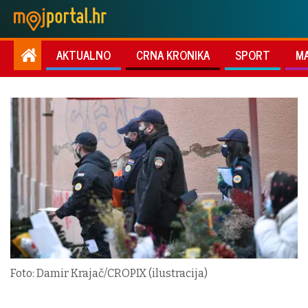
AKTUALNO
CRNA KRONIKA
SPORT
M
Foto: Damir Krajač/CROPIX (ilustracija)