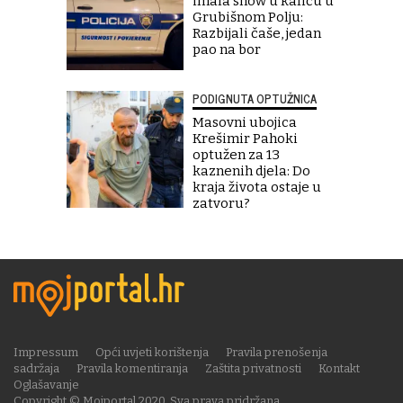
imala show u kafiću u
Grubišnom Polju:
Razbijali čaše, jedan
pao na bor
PODIGNUTA OPTUŽNICA
Masovni ubojica
Krešimir Pahoki
optužen za 13
kaznenih djela: Do
kraja života ostaje u
zatvoru?
Impressum
Opći uvjeti korištenja
Pravila prenošenja
sadržaja
Pravila komentiranja
Zaštita privatnosti
Kontakt
Oglašavanje
Copyright © Mojportal 2020. Sva prava pridržana.