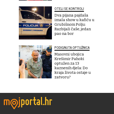
OTELI SE KONTROLI
Dva pijana pajdaša
imala show u kafiću u
Grubišnom Polju:
Razbijali čaše, jedan
pao na bor
PODIGNUTA OPTUŽNICA
Masovni ubojica
Krešimir Pahoki
optužen za 13
kaznenih djela: Do
kraja života ostaje u
zatvoru?