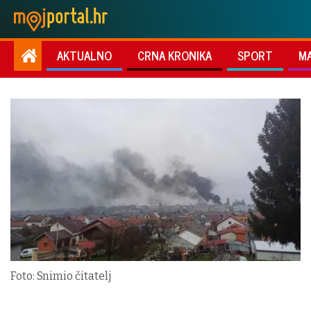
AKTUALNO
CRNA KRONIKA
SPORT
M
Foto: Snimio čitatelj