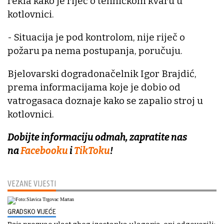
rekla kako je riječ o tehničkom kvaru u
kotlovnici.
- Situacija je pod kontrolom, nije riječ o
požaru pa nema postupanja, poručuju.
Bjelovarski dogradonačelnik Igor Brajdić,
prema informacijama koje je dobio od
vatrogasaca doznaje kako se zapalio stroj u
kotlovnici.
Dobijte informaciju odmah, zapratite nas
na
Facebooku
i
TikToku
!
VEZANE VIJESTI
GRADSKO VIJEĆE