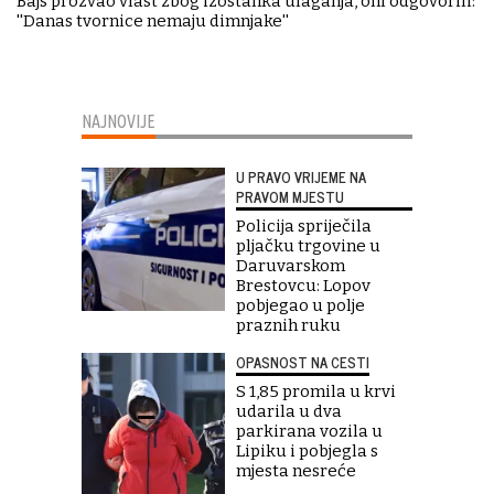
Bajs prozvao vlast zbog izostanka ulaganja, oni odgovorili:
''Danas tvornice nemaju dimnjake''
NAJNOVIJE
U PRAVO VRIJEME NA
PRAVOM MJESTU
Policija spriječila
pljačku trgovine u
Daruvarskom
Brestovcu: Lopov
pobjegao u polje
praznih ruku
OPASNOST NA CESTI
S 1,85 promila u krvi
udarila u dva
parkirana vozila u
Lipiku i pobjegla s
mjesta nesreće