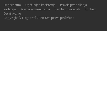
Impressum
Opći uvjeti korištenja
Pravila prenošenja
sadržaja
Pravila komentiranja
Zaštita privatnosti
Kontakt
Oglašavanje
Copyright © Mojportal 2020. Sva prava pridržana.