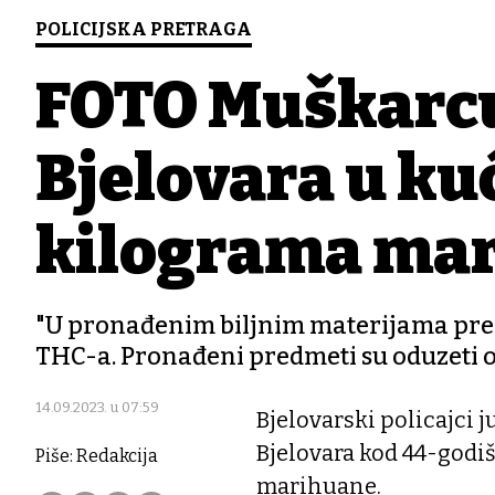
POLICIJSKA PRETRAGA
FOTO Muškarcu 
Bjelovara u kuć
kilograma ma
"U pronađenim biljnim materijama pre
THC-a. Pronađeni predmeti su oduzeti od
14.09.2023. u 07:59
Bjelovarski policajci 
Bjelovara kod 44-godiš
Piše: Redakcija
marihuane.