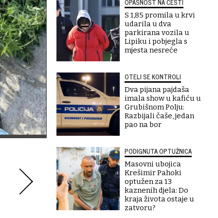
OPASNOST NA CESTI
S 1,85 promila u krvi
udarila u dva
parkirana vozila u
Lipiku i pobjegla s
mjesta nesreće
OTELI SE KONTROLI
Dva pijana pajdaša
imala show u kafiću u
Grubišnom Polju:
Razbijali čaše, jedan
pao na bor
PODIGNUTA OPTUŽNICA
Masovni ubojica
Krešimir Pahoki
optužen za 13
kaznenih djela: Do
kraja života ostaje u
zatvoru?