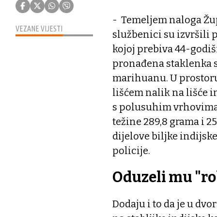
- Temeljem naloga Žup
VEZANE VIJESTI
službenici su izvršili
kojoj prebiva 44-godiš
pronađena staklenka s 
marihuanu. U prostoru
lišćem nalik na lišće 
s polusuhim vrhovima 
težine 289,8 grama i 2
dijelove biljke indijske
policije.
Oduzeli mu "r
Dodaju i to da je u dv