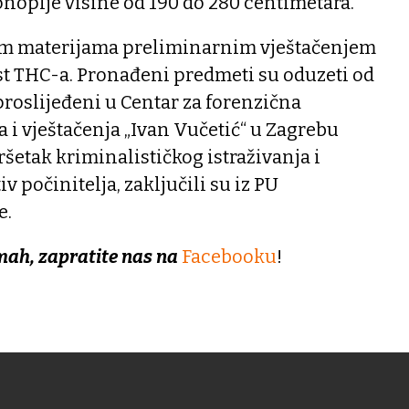
konoplje visine od 190 do 280 centimetara.
im materijama preliminarnim vještačenjem
st THC-a. Pronađeni predmeti su oduzeti od
 proslijeđeni u Centar za forenzična
ja i vještačenja „Ivan Vučetić“ u Zagrebu
ršetak kriminalističkog istraživanja i
v počinitelja, zaključili su iz PU
e.
mah, zapratite nas na
Facebooku
!