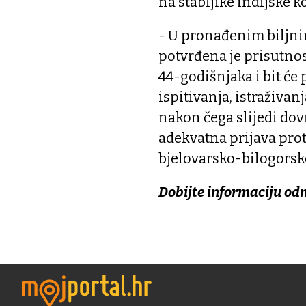
na stabljike indijske 
- U pronađenim biljn
potvrđena je prisutno
44-godišnjaka i bit će
ispitivanja, istraživan
nakon čega slijedi dov
adekvatna prijava proti
bjelovarsko-bilogorsk
Dobijte informaciju od