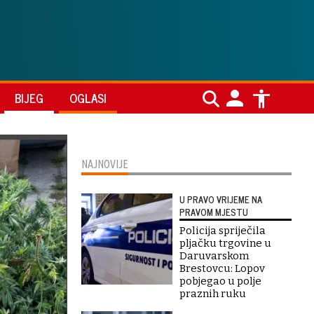
BIJEG
OGLASI
NAJNOVIJE
U PRAVO VRIJEME NA
PRAVOM MJESTU
Policija spriječila
pljačku trgovine u
Daruvarskom
Brestovcu: Lopov
pobjegao u polje
praznih ruku