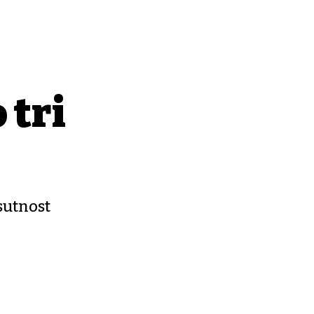
 tri
sutnost