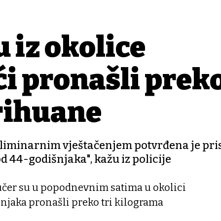
iz okolice
i pronašli preko
rihuane
liminarnim vještačenjem potvrđena je pri
 44-godišnjaka", kažu iz policije
jučer su u popodnevnim satima u okolici
njaka pronašli preko tri kilograma