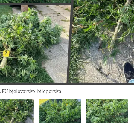
o: PU bjelovarsko-bilogorska