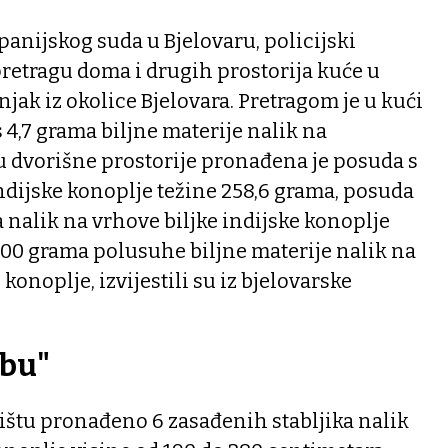
anijskog suda u Bjelovaru, policijski
 pretragu doma i drugih prostorija kuće u
njak iz okolice Bjelovara. Pretragom je u kući
4,7 grama biljne materije nalik na
 dvorišne prostorije pronađena je posuda s
indijske konoplje težine 258,6 grama, posuda
nalik na vrhove biljke indijske konoplje
500 grama polusuhe biljne materije nalik na
 konoplje, izvijestili su iz bjelovarske
obu"
orištu pronađeno 6 zasađenih stabljika nalik