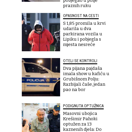
pobjegao u polje
praznih ruku
OPASNOST NA CESTI
S 1,85 promila u krvi
udarila u dva
parkirana vozila u
Lipiku i pobjegla s
mjesta nesreće
OTELI SE KONTROLI
Dva pijana pajdaša
imala show u kafiću u
Grubišnom Polju:
Razbijali čaše, jedan
pao na bor
PODIGNUTA OPTUŽNICA
Masovni ubojica
Krešimir Pahoki
optužen za 13
kaznenih djela: Do