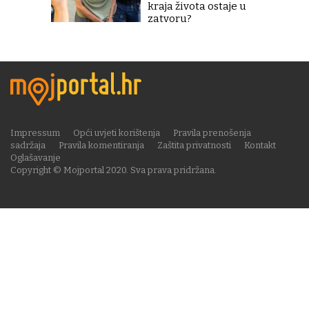
kraja života ostaje u
zatvoru?
Impressum
Opći uvjeti korištenja
Pravila prenošenja
sadržaja
Pravila komentiranja
Zaštita privatnosti
Kontakt
Oglašavanje
Copyright © Mojportal 2020. Sva prava pridržana.