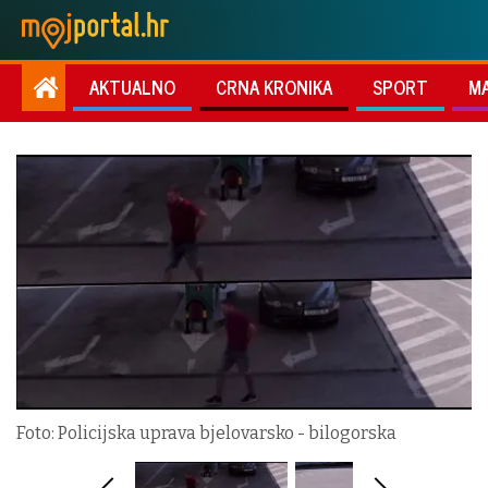
AKTUALNO
CRNA KRONIKA
SPORT
M
Foto: Policijska uprava bjelovarsko - bilogorska