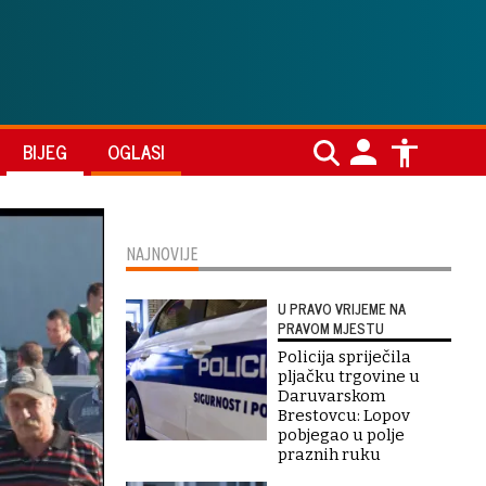
BIJEG
OGLASI
NAJNOVIJE
U PRAVO VRIJEME NA
PRAVOM MJESTU
Policija spriječila
pljačku trgovine u
Daruvarskom
Brestovcu: Lopov
pobjegao u polje
praznih ruku