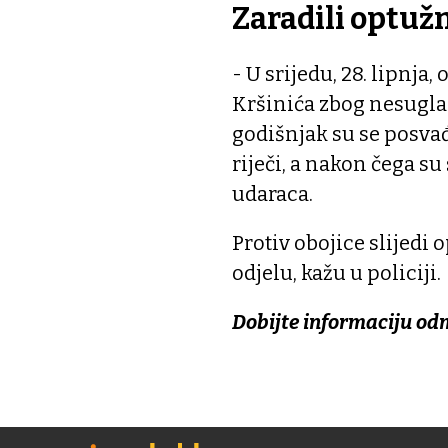
Zaradili optužn
- U srijedu, 28. lipnja
Kršinića zbog nesuglas
godišnjak su se posva
riječi, a nakon čega su
udaraca.
Protiv obojice slijed
odjelu, kažu u policiji.
Dobijte informaciju od