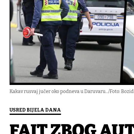
Kakav rusvaj jučer oko podneva u Daruvaru.../Foto: Bozid
USRED BIJELA DANA
FAJT ZBOG AUT