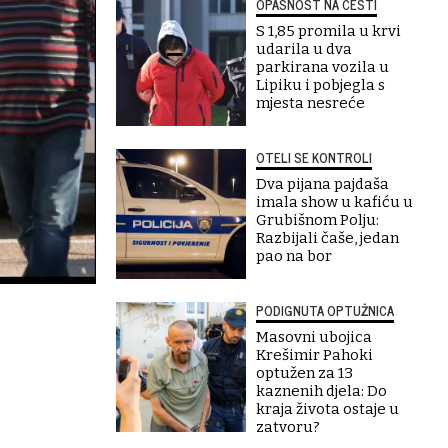
OPASNOST NA CESTI
S 1,85 promila u krvi
udarila u dva
parkirana vozila u
Lipiku i pobjegla s
mjesta nesreće
OTELI SE KONTROLI
Dva pijana pajdaša
imala show u kafiću u
Grubišnom Polju:
Razbijali čaše, jedan
pao na bor
PODIGNUTA OPTUŽNICA
Masovni ubojica
Krešimir Pahoki
optužen za 13
kaznenih djela: Do
kraja života ostaje u
i
zatvoru?