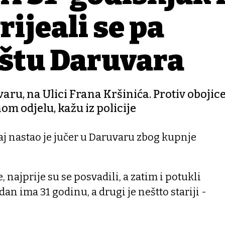
ijeđali se pa
ištu Daruvara
ru, na Ulici Frana Kršinića. Protiv obojice 
m odjelu, kažu iz policije
j nastao je jučer u Daruvaru zbog kupnje
e, najprije su se posvadili, a zatim i potukli
an ima 31 godinu, a drugi je neštto stariji -