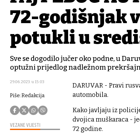
72-godišnjak vr
potukli u sred
Sve se dogodilo jučer oko podne, u Daruva
optužni prijedlog nadležnom prekršajno
29.06.2023. u 15:03
DARUVAR - Pravi rusva
automobila.
Piše: Redakcija
Kako javljaju iz policij
dvojica muškaraca - jed
VEZANE VIJESTI
72 godine.