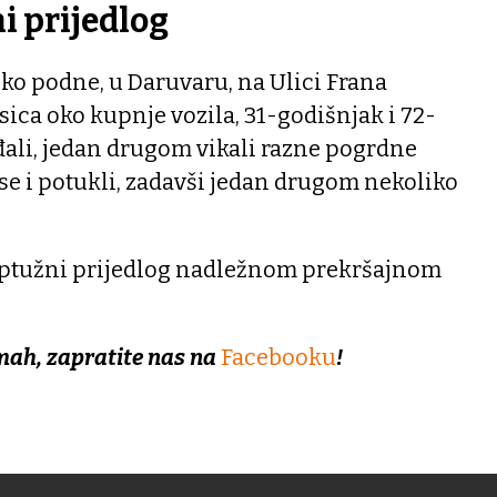
i prijedlog
, oko podne, u Daruvaru, na Ulici Frana
ica oko kupnje vozila, 31-godišnjak i 72-
đali, jedan drugom vikali razne pogrdne
 se i potukli, zadavši jedan drugom nekoliko
i optužni prijedlog nadležnom prekršajnom
mah, zapratite nas na
Facebooku
!