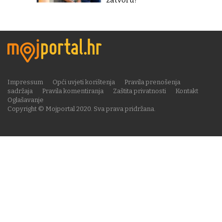
zatvoru?
Impressum
Opći uvjeti korištenja
Pravila prenošenja
sadržaja
Pravila komentiranja
Zaštita privatnosti
Kontakt
Oglašavanje
Copyright © Mojportal 2020. Sva prava pridržana.