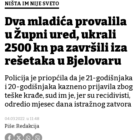
NIŠTA IM NIJE SVETO
Dva mladića provalila
u Župni ured, ukrali
2500 kn pa završili iza
rešetaka u Bjelovaru
Policija je priopćila da je 21-godišnjaka
i 20-godišnjaka kazneno prijavila zbog
teške krađe, sud im je, jer su recidivisti,
odredio mjesec dana istražnog zatvora
04.03.2022. u 11:48
Piše: Redakcija