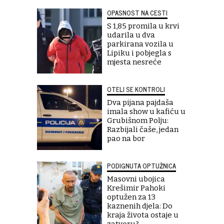
OPASNOST NA CESTI
S 1,85 promila u krvi
udarila u dva
parkirana vozila u
Lipiku i pobjegla s
mjesta nesreće
OTELI SE KONTROLI
Dva pijana pajdaša
imala show u kafiću u
Grubišnom Polju:
Razbijali čaše, jedan
pao na bor
PODIGNUTA OPTUŽNICA
Masovni ubojica
Krešimir Pahoki
optužen za 13
kaznenih djela: Do
kraja života ostaje u