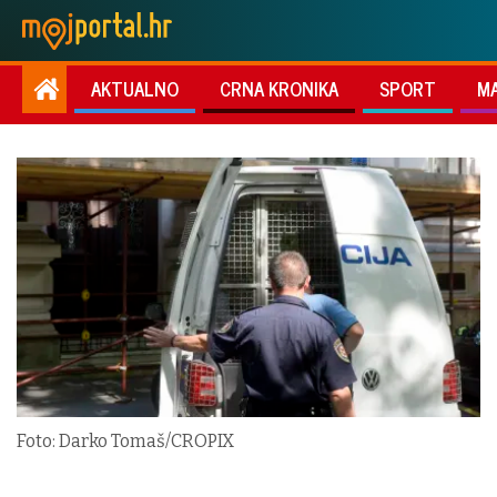
AKTUALNO
CRNA KRONIKA
SPORT
M
Foto: Darko Tomaš/CROPIX