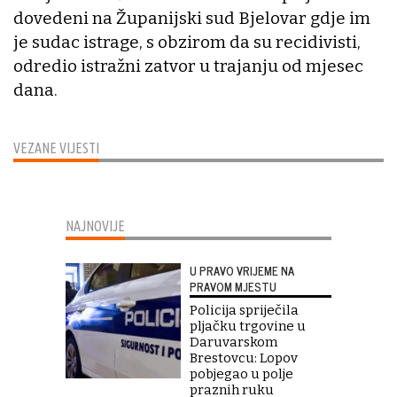
dovedeni na Županijski sud Bjelovar gdje im
je sudac istrage, s obzirom da su recidivisti,
odredio istražni zatvor u trajanju od mjesec
dana.
VEZANE VIJESTI
NAJNOVIJE
U PRAVO VRIJEME NA
PRAVOM MJESTU
Policija spriječila
pljačku trgovine u
Daruvarskom
Brestovcu: Lopov
pobjegao u polje
praznih ruku