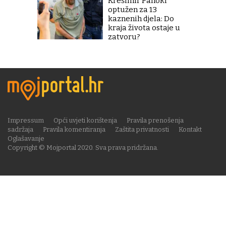
Krešimir Pahoki
optužen za 13
kaznenih djela: Do
kraja života ostaje u
zatvoru?
Impressum
Opći uvjeti korištenja
Pravila prenošenja
sadržaja
Pravila komentiranja
Zaštita privatnosti
Kontakt
Oglašavanje
Copyright © Mojportal 2020. Sva prava pridržana.