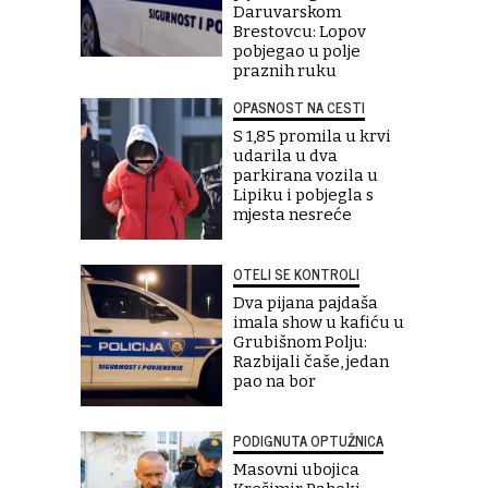
Daruvarskom
Brestovcu: Lopov
pobjegao u polje
praznih ruku
OPASNOST NA CESTI
S 1,85 promila u krvi
udarila u dva
parkirana vozila u
Lipiku i pobjegla s
mjesta nesreće
OTELI SE KONTROLI
Dva pijana pajdaša
imala show u kafiću u
Grubišnom Polju:
Razbijali čaše, jedan
pao na bor
PODIGNUTA OPTUŽNICA
Masovni ubojica