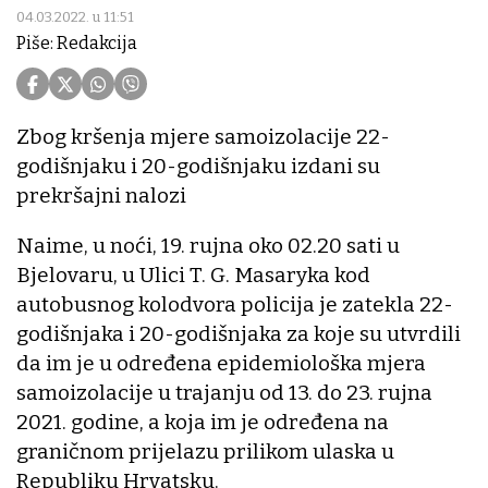
04.03.2022. u 11:51
Piše: Redakcija
Zbog kršenja mjere samoizolacije 22-
godišnjaku i 20-godišnjaku izdani su
prekršajni nalozi
Naime, u noći, 19. rujna oko 02.20 sati u
Bjelovaru, u Ulici T. G. Masaryka kod
autobusnog kolodvora policija je zatekla 22-
godišnjaka i 20-godišnjaka za koje su utvrdili
da im je u određena epidemiološka mjera
samoizolacije u trajanju od 13. do 23. rujna
2021. godine, a koja im je određena na
graničnom prijelazu prilikom ulaska u
Republiku Hrvatsku.