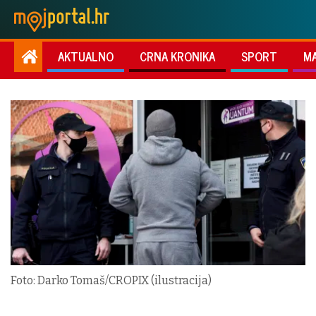
AKTUALNO
CRNA KRONIKA
SPORT
M
Foto: Darko Tomaš/CROPIX (ilustracija)