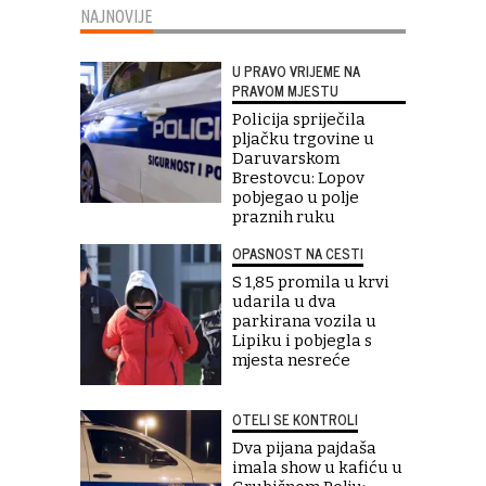
NAJNOVIJE
U PRAVO VRIJEME NA
PRAVOM MJESTU
Policija spriječila
pljačku trgovine u
Daruvarskom
Brestovcu: Lopov
pobjegao u polje
praznih ruku
OPASNOST NA CESTI
S 1,85 promila u krvi
udarila u dva
parkirana vozila u
Lipiku i pobjegla s
mjesta nesreće
OTELI SE KONTROLI
Dva pijana pajdaša
imala show u kafiću u