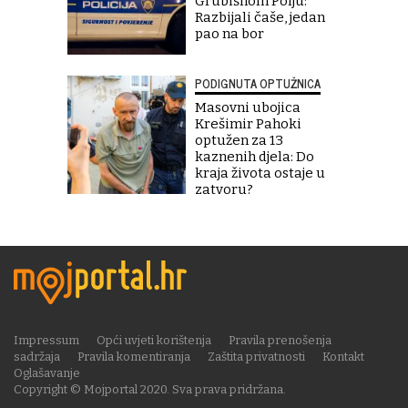
Grubišnom Polju:
Razbijali čaše, jedan
pao na bor
PODIGNUTA OPTUŽNICA
Masovni ubojica
Krešimir Pahoki
optužen za 13
kaznenih djela: Do
kraja života ostaje u
zatvoru?
Impressum
Opći uvjeti korištenja
Pravila prenošenja
sadržaja
Pravila komentiranja
Zaštita privatnosti
Kontakt
Oglašavanje
Copyright © Mojportal 2020. Sva prava pridržana.