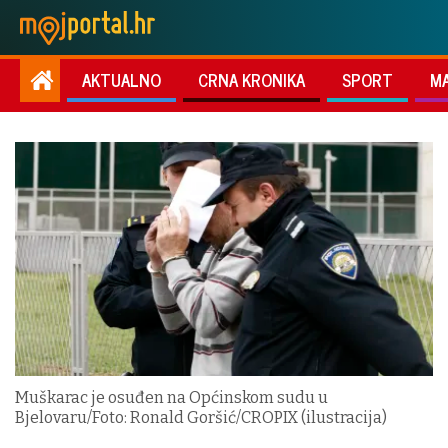
AKTUALNO
CRNA KRONIKA
SPORT
M
Muškarac je osuđen na Općinskom sudu u
Bjelovaru/Foto: Ronald Goršić/CROPIX (ilustracija)