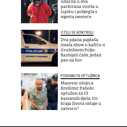
udarila u dva
parkirana vozila u
Lipiku i pobjegla s
mjesta nesreće
OTELI SE KONTROLI
Dva pijana pajdaša
imala show u kafiću u
Grubišnom Polju:
Razbijali čaše, jedan
pao na bor
PODIGNUTA OPTUŽNICA
Masovni ubojica
Krešimir Pahoki
optužen za 13
kaznenih djela: Do
kraja života ostaje u
zatvoru?