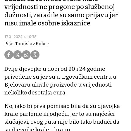
vrijednosti ne progone po službenoj
dužnosti, zaradile su samo prijavu jer
nisu imale osobne iskaznice
17.01.2024. u 10:38
Piše: Tomislav Kukec
Dvije djevojke u dobi od 20 i 24 godine
privedene su jer su u trgovačkom centru u
Bjelovaru ukrale proizvode u vrijednosti
nekoliko desetaka eura.
No, iako bi prva pomisao bila da su djevojke
krale parfeme ili odjeću, jer to su najčešći
slučajevi, ovog puta nije bilo tako budući da
su djevojke krale - hranu.