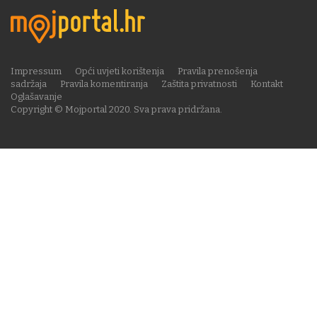
Impressum
Opći uvjeti korištenja
Pravila prenošenja
sadržaja
Pravila komentiranja
Zaštita privatnosti
Kontakt
Oglašavanje
Copyright © Mojportal 2020. Sva prava pridržana.