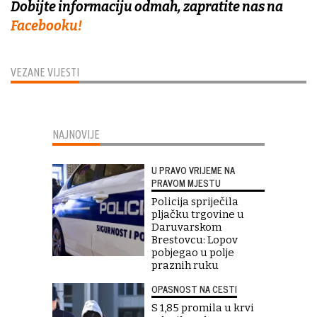
Dobijte informaciju odmah, zapratite nas na
Facebooku!
VEZANE VIJESTI
NAJNOVIJE
U PRAVO VRIJEME NA
PRAVOM MJESTU
Policija spriječila
pljačku trgovine u
Daruvarskom
Brestovcu: Lopov
pobjegao u polje
praznih ruku
OPASNOST NA CESTI
S 1,85 promila u krvi