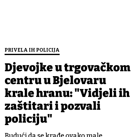
PRIVELA IH POLICIJA
Djevojke u trgovačkom
centru u Bjelovaru
krale hranu: "Vidjeli ih
zaštitari i pozvali
policiju"
Budući da se krađe ovako male