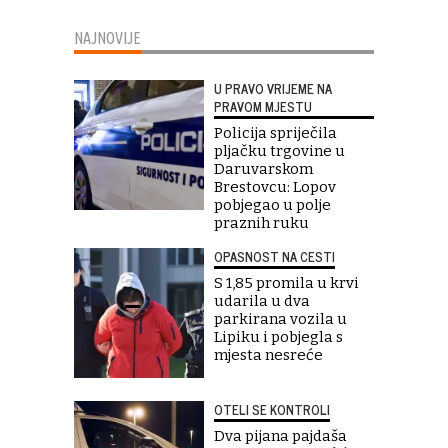
NAJNOVIJE
U PRAVO VRIJEME NA
PRAVOM MJESTU
Policija spriječila
pljačku trgovine u
Daruvarskom
Brestovcu: Lopov
pobjegao u polje
praznih ruku
OPASNOST NA CESTI
S 1,85 promila u krvi
udarila u dva
parkirana vozila u
Lipiku i pobjegla s
mjesta nesreće
OTELI SE KONTROLI
Dva pijana pajdaša