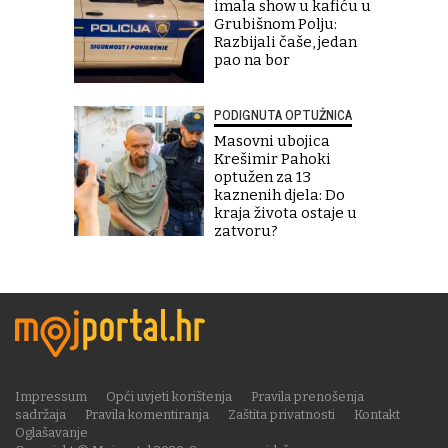
imala show u kafiću u
Grubišnom Polju:
Razbijali čaše, jedan
pao na bor
PODIGNUTA OPTUŽNICA
Masovni ubojica
Krešimir Pahoki
optužen za 13
kaznenih djela: Do
kraja života ostaje u
zatvoru?
Impressum
Opći uvjeti korištenja
Pravila prenošenja
sadržaja
Pravila komentiranja
Zaštita privatnosti
Kontakt
Oglašavanje