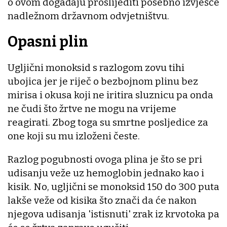
o ovom događaju proslijediti posebno izvješće
nadležnom državnom odvjetništvu.
Opasni plin
Ugljični monoksid s razlogom zovu tihi
ubojica jer je riječ o bezbojnom plinu bez
mirisa i okusa koji ne iritira sluznicu pa onda
ne čudi što žrtve ne mogu na vrijeme
reagirati. Zbog toga su smrtne posljedice za
one koji su mu izloženi česte.
Razlog pogubnosti ovoga plina je što se pri
udisanju veže uz hemoglobin jednako kao i
kisik. No, ugljični se monoksid 150 do 300 puta
lakše veže od kisika što znači da će nakon
njegova udisanja 'istisnuti' zrak iz krvotoka pa