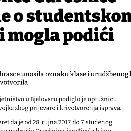
de o studentsko
i mogla podići
obrasce unosila oznaku klase i urudžbenog 
ivotvorila
etništvo u Bjelovaru podiglo je optužnicu
vojke zbog prijevare i krivotvorenja isprava.
eret da je od 28. rujna 2017. do 7. studenog