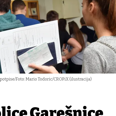
a potpise/Foto: Mario Todoric/CROPiX (ilustracija)
olice Garešnice