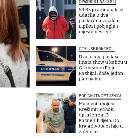
OPASNOST NA CESTI
S 1,85 promila u krvi
udarila u dva
parkirana vozila u
Lipiku i pobjegla s
mjesta nesreće
OTELI SE KONTROLI
Dva pijana pajdaša
imala show u kafiću u
Grubišnom Polju:
Razbijali čaše, jedan
pao na bor
PODIGNUTA OPTUŽNICA
Masovni ubojica
Krešimir Pahoki
optužen za 13
kaznenih djela: Do
kraja života ostaje u
zatvoru?