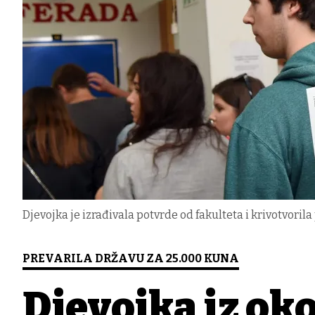
Djevojka je izrađivala potvrde od fakulteta i krivotvoril
PREVARILA DRŽAVU ZA 25.000 KUNA
Djevojka iz ok