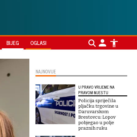
BIJEG
OGLASI
NAJNOVIJE
U PRAVO VRIJEME NA
PRAVOM MJESTU
Policija spriječila
pljačku trgovine u
Daruvarskom
Brestovcu: Lopov
pobjegao u polje
praznih ruku