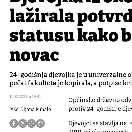
lažirala potvr
statusu kako b
novac
24-godišnja djevojka je u univerzalne 
pečat fakulteta je kopirala, a potpise kr
11.02.2021. u 19:41
Općinsko državno odvj
protiv 24-godišnje dje
Piše: Dijana Puhalo
Djevojci se stavlja na t