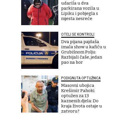
udarila u dva
parkirana vozila u
Lipiku i pobjegla s
mjesta nesreće
OTELI SE KONTROLI
Dva pijana pajdaša
imala show u kafiću u
Grubišnom Polju:
Razbijali čaše, jedan
pao na bor
PODIGNUTA OPTUŽNICA
Masovni ubojica
Krešimir Pahoki
optužen za 13
kaznenih djela: Do
kraja života ostaje u
zatvoru?