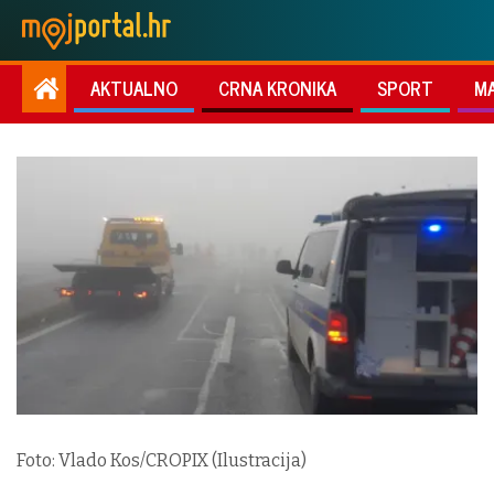
AKTUALNO
CRNA KRONIKA
SPORT
M
Foto: Vlado Kos/CROPIX (Ilustracija)