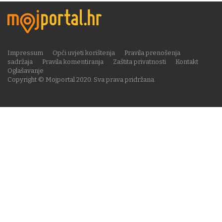
Impressum
Opći uvjeti korištenja
Pravila prenošenja
sadržaja
Pravila komentiranja
Zaštita privatnosti
Kontakt
Oglašavanje
Copyright © Mojportal 2020. Sva prava pridržana.