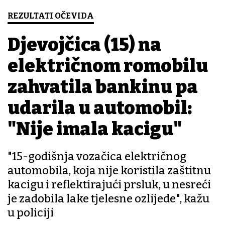
REZULTATI OČEVIDA
Djevojčica (15) na
električnom romobilu
zahvatila bankinu pa
udarila u automobil:
"Nije imala kacigu"
"15-godišnja vozačica električnog
automobila, koja nije koristila zaštitnu
kacigu i reflektirajući prsluk, u nesreći
je zadobila lake tjelesne ozlijede", kažu
u policiji