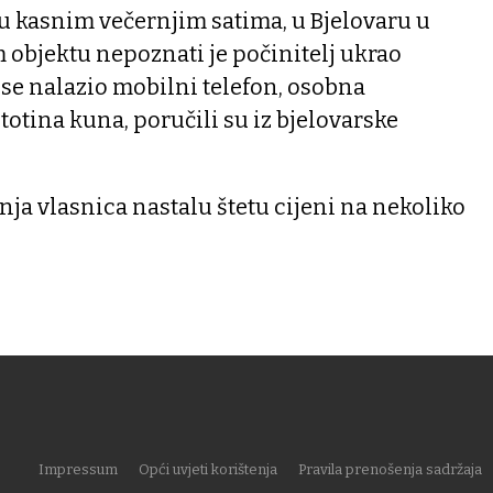
a u kasnim večernjim satima, u Bjelovaru u
 objektu nepoznati je počinitelj ukrao
 se nalazio mobilni telefon, osobna
totina kuna, poručili su iz bjelovarske
šnja vlasnica nastalu štetu cijeni na nekoliko
Impressum
Opći uvjeti korištenja
Pravila prenošenja sadržaja