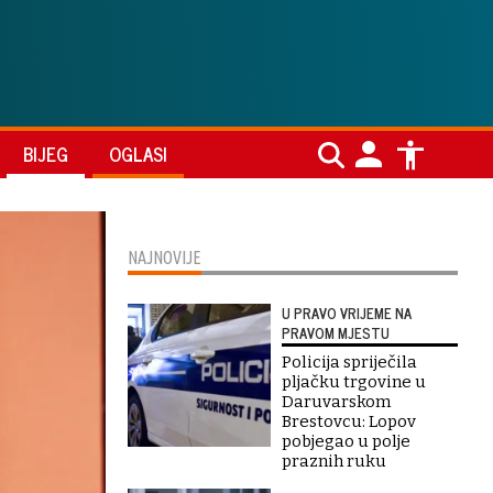
BIJEG
OGLASI
NAJNOVIJE
U PRAVO VRIJEME NA
PRAVOM MJESTU
Policija spriječila
pljačku trgovine u
Daruvarskom
Brestovcu: Lopov
pobjegao u polje
praznih ruku