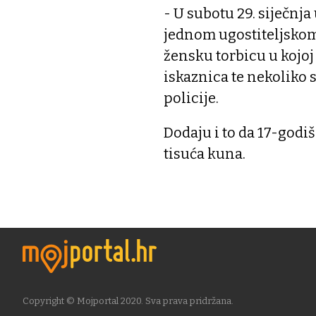
- U subotu 29. siječnj
jednom ugostiteljskom
žensku torbicu u kojoj
iskaznica te nekoliko s
policije.
Dodaju i to da 17-godi
tisuća kuna.
Copyright © Mojportal 2020. Sva prava pridržana.