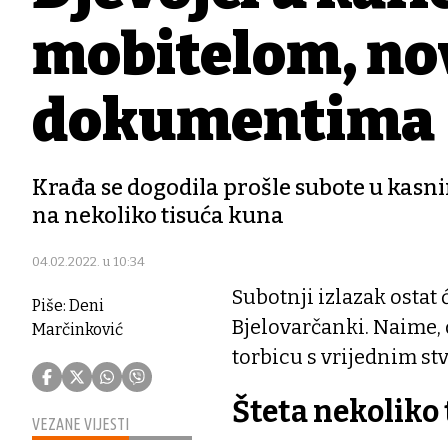
mobitelom, no
dokumentima
Krađa se dogodila prošle subote u kasni
na nekoliko tisuća kuna
04.02.2022. u 10:34
Subotnji izlazak ostat
Piše: Deni
Bjelovarčanki. Naime, 
Marčinković
torbicu s vrijednim st
Šteta nekoliko
VEZANE VIJESTI