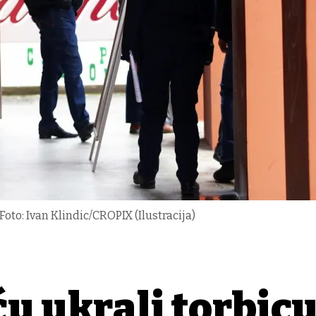
oto: Ivan Klindic/CROPIX (Ilustracija)
ću ukrali torbicu