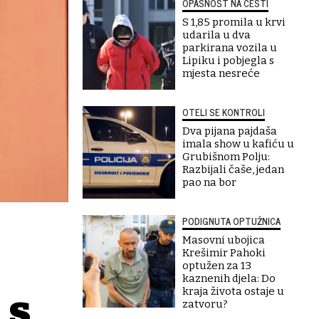
OPASNOST NA CESTI
S 1,85 promila u krvi
udarila u dva
parkirana vozila u
Lipiku i pobjegla s
mjesta nesreće
OTELI SE KONTROLI
Dva pijana pajdaša
imala show u kafiću u
Grubišnom Polju:
Razbijali čaše, jedan
pao na bor
PODIGNUTA OPTUŽNICA
Masovni ubojica
Krešimir Pahoki
optužen za 13
kaznenih djela: Do
kraja života ostaje u
 s
zatvoru?