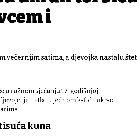
vcem i
m večernjim satima, a djevojka nastalu štet
 će u ružnom sjećanju 17-godišnjoj
djevojci je netko u jednom kafiću ukrao
varima.
 tisuća kuna