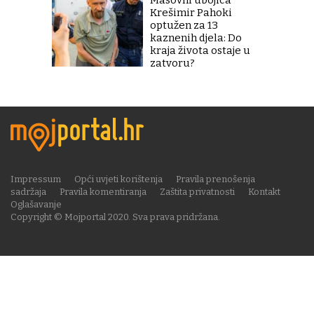
Masovni ubojica
Krešimir Pahoki
optužen za 13
kaznenih djela: Do
kraja života ostaje u
zatvoru?
Impressum
Opći uvjeti korištenja
Pravila prenošenja
sadržaja
Pravila komentiranja
Zaštita privatnosti
Kontakt
Oglašavanje
Copyright © Mojportal 2020. Sva prava pridržana.