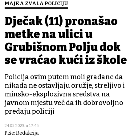
MAJKA ZVALA POLICIJU
Dječak (11) pronašao
metke na ulici u
Grubišnom Polju dok
se vraćao kući iz škole
Policija ovim putem moli građane da
nikada ne ostavljaju oružje, streljivo i
minsko-eksplozivna sredstva na
javnom mjestu već da ih dobrovoljno
predaju policiji
24.05.2023. u 17:45
Piše: Redakcija