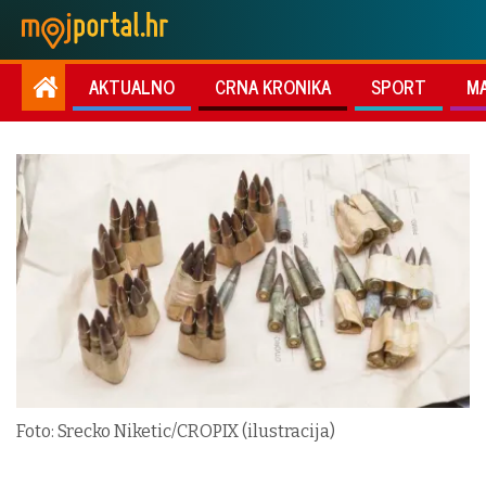
AKTUALNO
CRNA KRONIKA
SPORT
M
Foto: Srecko Niketic/CROPIX (ilustracija)