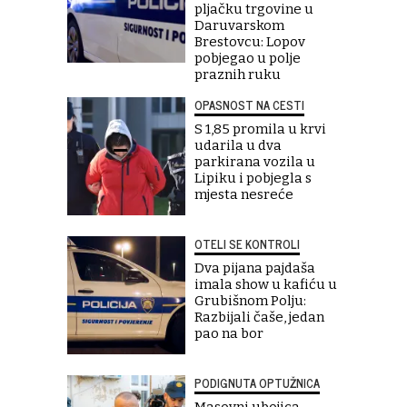
pljačku trgovine u
Daruvarskom
Brestovcu: Lopov
pobjegao u polje
praznih ruku
OPASNOST NA CESTI
S 1,85 promila u krvi
udarila u dva
parkirana vozila u
Lipiku i pobjegla s
mjesta nesreće
OTELI SE KONTROLI
Dva pijana pajdaša
imala show u kafiću u
Grubišnom Polju:
Razbijali čaše, jedan
pao na bor
PODIGNUTA OPTUŽNICA