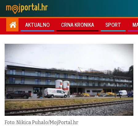
AKTUALNO
CRNA KRONIKA
SPORT
M
Foto: Nikica Puhalo/MojPortal.hr