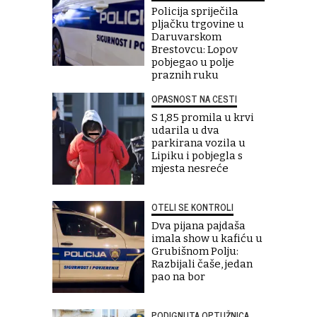
Policija spriječila
pljačku trgovine u
Daruvarskom
Brestovcu: Lopov
pobjegao u polje
praznih ruku
OPASNOST NA CESTI
S 1,85 promila u krvi
udarila u dva
parkirana vozila u
Lipiku i pobjegla s
mjesta nesreće
OTELI SE KONTROLI
Dva pijana pajdaša
imala show u kafiću u
Grubišnom Polju:
Razbijali čaše, jedan
pao na bor
PODIGNUTA OPTUŽNICA