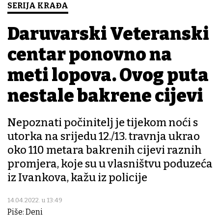
SERIJA KRAĐA
Daruvarski Veteranski
centar ponovno na
meti lopova. Ovog puta
nestale bakrene cijevi
Nepoznati počinitelj je tijekom noći s
utorka na srijedu 12./13. travnja ukrao
oko 110 metara bakrenih cijevi raznih
promjera, koje su u vlasništvu poduzeća
iz Ivankova, kažu iz policije
14.04.2022. u 13:49
Piše: Deni