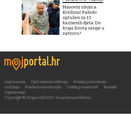
Masovni ubojica
Krešimir Pahoki
optužen za 13
kaznenih djela: Do
kraja života ostaje u
zatvoru?
Impressum
Opći uvjeti korištenja
Pravila prenošenja
sadržaja
Pravila komentiranja
Zaštita privatnosti
Kontakt
Oglašavanje
Copyright © Mojportal 2020. Sva prava pridržana.