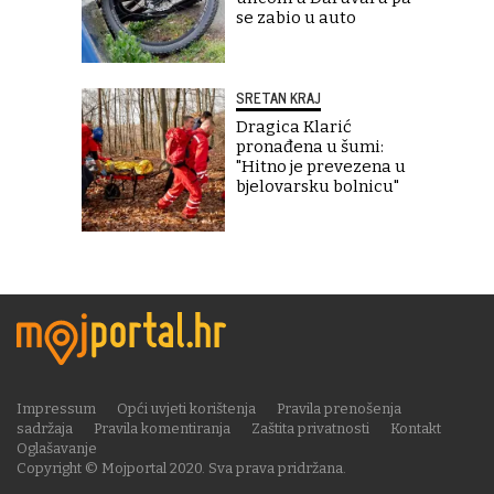
se zabio u auto
SRETAN KRAJ
Dragica Klarić
pronađena u šumi:
"Hitno je prevezena u
bjelovarsku bolnicu"
Impressum
Opći uvjeti korištenja
Pravila prenošenja
sadržaja
Pravila komentiranja
Zaštita privatnosti
Kontakt
Oglašavanje
Copyright © Mojportal 2020. Sva prava pridržana.