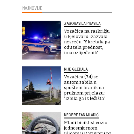
NAJNOVIJE
ZABORAVILA PRAVILA
Vozačica na raskrižju
u Bjelovaru izazvala
nesreću: "Skretala pa
oduzela prednost,
ima ozlijeđenih"
NIJE GLEDALA
Vozačica (74) se
autom zabila u
spušteni branik na
pružnom prijelazu:
"Izbila ga iz ležišta"
NEOPREZAN MLADIĆ
Mladi biciklist vozio
jednosmjernom
ulicom u Daruvaru pa