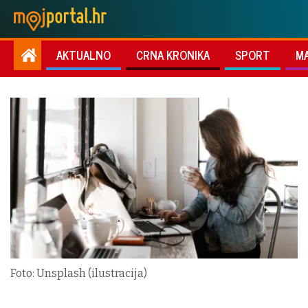
AKTUALNO
CRNA KRONIKA
SPORT
M
Foto: Unsplash (ilustracija)