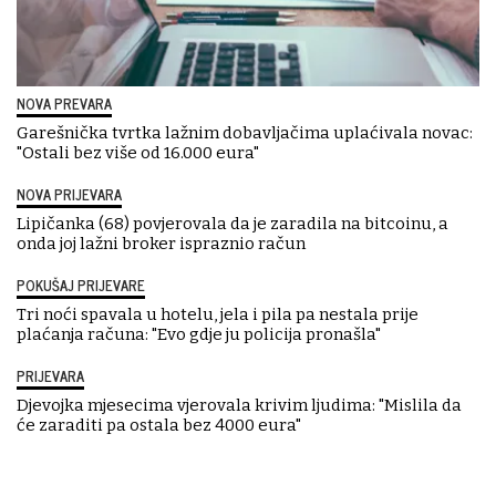
NOVA PREVARA
Garešnička tvrtka lažnim dobavljačima uplaćivala novac:
"Ostali bez više od 16.000 eura"
NOVA PRIJEVARA
Lipičanka (68) povjerovala da je zaradila na bitcoinu, a
onda joj lažni broker ispraznio račun
POKUŠAJ PRIJEVARE
Tri noći spavala u hotelu, jela i pila pa nestala prije
plaćanja računa: "Evo gdje ju policija pronašla"
PRIJEVARA
Djevojka mjesecima vjerovala krivim ljudima: "Mislila da
će zaraditi pa ostala bez 4000 eura"