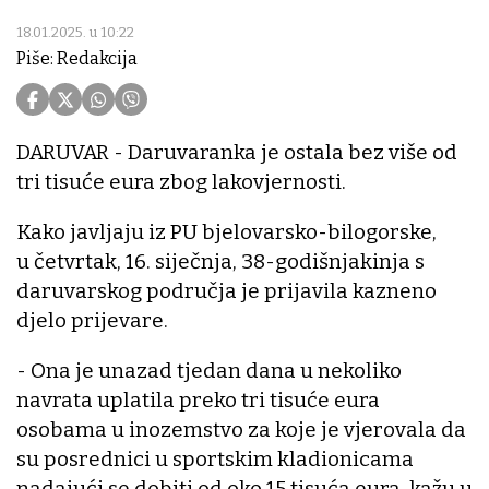
18.01.2025. u 10:22
Piše: Redakcija
DARUVAR - Daruvaranka je ostala bez više od
tri tisuće eura zbog lakovjernosti.
Kako javljaju iz PU bjelovarsko-bilogorske,
u četvrtak, 16. siječnja, 38-godišnjakinja s
daruvarskog područja je prijavila kazneno
djelo prijevare.
- Ona je unazad tjedan dana u nekoliko
navrata uplatila preko tri tisuće eura
osobama u inozemstvo za koje je vjerovala da
su posrednici u sportskim kladionicama
nadajući se dobiti od oko 15 tisuća eura, kažu u