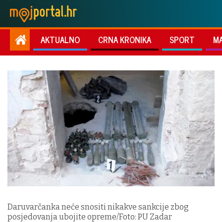
AKTUALNO
CRNA KRONIKA
SPORT
M
Daruvarčanka neće snositi nikakve sankcije zbog
posjedovanja ubojite opreme/Foto: PU Zadar