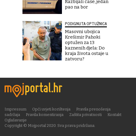
Razbijali čaše, jedan
pao na bor
PODIGNUTA OPTUŽNICA
Masovni ubojica
Krešimir Pahoki
optužen za 13
kaznenih djela: Do
kraja života ostaje u
zatvoru?
Impressum
Opći uvjeti korištenja
Pravila prenošenja
sadržaja
Pravila komentiranja
Zaštita privatnosti
Kontakt
Oglašavanje
Copyright © Mojportal 2020. Sva prava pridržana.