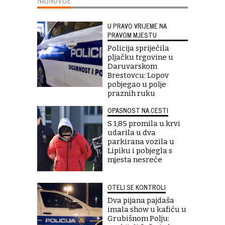
NAJNOVIJE
U PRAVO VRIJEME NA
PRAVOM MJESTU
Policija spriječila
pljačku trgovine u
Daruvarskom
Brestovcu: Lopov
pobjegao u polje
praznih ruku
OPASNOST NA CESTI
S 1,85 promila u krvi
udarila u dva
parkirana vozila u
Lipiku i pobjegla s
mjesta nesreće
OTELI SE KONTROLI
Dva pijana pajdaša
imala show u kafiću u
Grubišnom Polju: