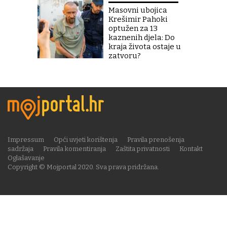
Masovni ubojica
Krešimir Pahoki
optužen za 13
kaznenih djela: Do
kraja života ostaje u
zatvoru?
Impressum
Opći uvjeti korištenja
Pravila prenošenja
sadržaja
Pravila komentiranja
Zaštita privatnosti
Kontakt
Oglašavanje
Copyright © Mojportal 2020. Sva prava pridržana.