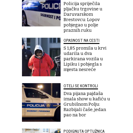
Policija spriječila
pljačku trgovine u
Daruvarskom
Brestovcu: Lopov
pobjegao u polje
praznih ruku
OPASNOST NA CESTI
S 1,85 promila u krvi
udarila u dva
parkirana vozila u
Lipiku i pobjegla s
mjesta nesreće
OTELI SE KONTROLI
Dva pijana pajdaša
imala show u kafiću u
Grubišnom Polju:
Razbijali čaše, jedan
pao na bor
PODIGNUTA OPTUŽNICA