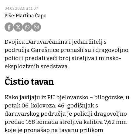
04.03.2022. u 11:07
Piše: Martina Čapo
Dvojica Daruvarčanina i jedan žitelj s
područja Garešnice pronašli su i dragovoljno
policiji predali veći broj streljiva i minsko-
eksplozivnih sredstava.
Čistio tavan
Kako javljaju iz PU bjelovarsko – bilogorske, u
petak 06. kolovoza, 46-godišnjak s
daruvarskog područja je policiji dragovoljno
predao 168 komada streljiva kalibra 7,62 mm
koje je pronašao na tavanu prilikom