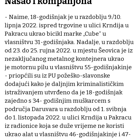
Našao i kompanjona
- Naime, 18-godišnjak je u razdoblju 9./10.
lipnja 2022. ispred trgovine u ulici Krndija u
Pakracu ukrao bicikl marke „Cube“ u
vlasništvu 31-godišnjaka. Nadalje, u razdoblju
od 23. do 25. rujna 2022. u mjestu Šeovica je iz
nezaključanog metalnog kontejnera ukrao
je motornu pilu u vlasništvu 55-godišnjakinje
- priopćili su iz PU požeško-slavonske
dodajući kako je daljnjim kriminalističkim
istraživanjem utvrđeno da je 18-godišnjak
zajedno s 34- godišnjim muškarcem s
područja Daruvara u razdoblju od 1. svibnja
do 1. listopada 2022. u ulici Krndija u Pakracu
iz radionice koja se duže vrijeme ne koristi
ukrao alat u vlasništvu 46-godišnjakinje i 47-