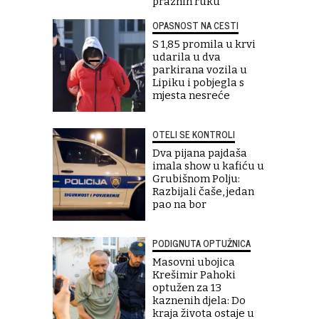
praznih ruku
OPASNOST NA CESTI
S 1,85 promila u krvi
udarila u dva
parkirana vozila u
Lipiku i pobjegla s
mjesta nesreće
OTELI SE KONTROLI
Dva pijana pajdaša
imala show u kafiću u
Grubišnom Polju:
Razbijali čaše, jedan
pao na bor
PODIGNUTA OPTUŽNICA
Masovni ubojica
Krešimir Pahoki
optužen za 13
kaznenih djela: Do
kraja života ostaje u