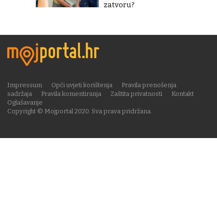
zatvoru?
Impressum
Opći uvjeti korištenja
Pravila prenošenja
sadržaja
Pravila komentiranja
Zaštita privatnosti
Kontakt
Oglašavanje
Copyright © Mojportal 2020. Sva prava pridržana.