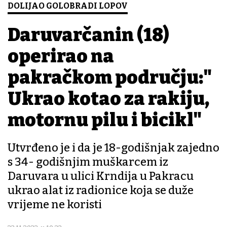
DOLIJAO GOLOBRADI LOPOV
Daruvarčanin (18)
operirao na
pakračkom području:"
Ukrao kotao za rakiju,
motornu pilu i bicikl"
Utvrđeno je i da je 18-godišnjak zajedno
s 34- godišnjim muškarcem iz
Daruvara u ulici Krndija u Pakracu
ukrao alat iz radionice koja se duže
vrijeme ne koristi