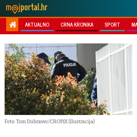
AKTUALNO
CRNA KRONIKA
SPORT
M
Foto: Tom Dubravec/CROPIX (Ilustracija)