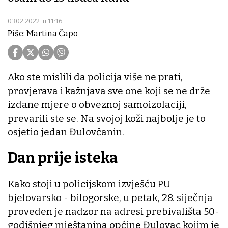
03.02.2022. u 11:16
Piše: Martina Čapo
Ako ste mislili da policija više ne prati,
provjerava i kažnjava sve one koji se ne drže
izdane mjere o obveznoj samoizolaciji,
prevarili ste se. Na svojoj koži najbolje je to
osjetio jedan Đulovčanin.
Dan prije isteka
Kako stoji u policijskom izvješću PU
bjelovarsko - bilogorske, u petak, 28. siječnja
proveden je nadzor na adresi prebivališta 50-
godišnjeg mještanina općine Đulovac kojim je