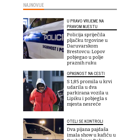
NAJNOVIJE
U PRAVO VRIJEME NA
PRAVOM MJESTU
Policija spriječila
pljačku trgovine u
Daruvarskom
Brestovcu: Lopov
pobjegao u polje
praznih ruku
OPASNOST NA CESTI
S 1,85 promila u krvi
udarila u dva
parkirana vozila u
Lipiku i pobjegla s
mjesta nesreće
OTELI SE KONTROLI
Dva pijana pajdaša
imala show u kafiću u