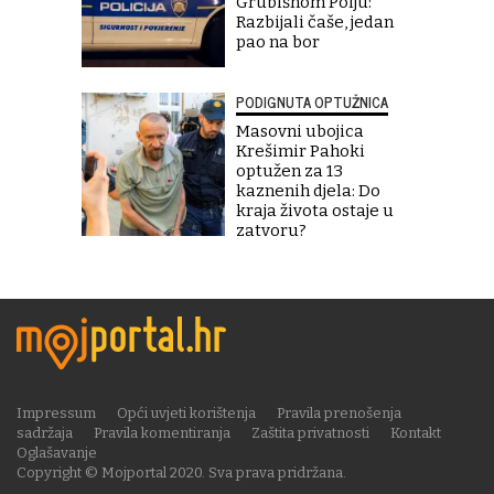
Grubišnom Polju:
Razbijali čaše, jedan
pao na bor
PODIGNUTA OPTUŽNICA
Masovni ubojica
Krešimir Pahoki
optužen za 13
kaznenih djela: Do
kraja života ostaje u
zatvoru?
Impressum
Opći uvjeti korištenja
Pravila prenošenja
sadržaja
Pravila komentiranja
Zaštita privatnosti
Kontakt
Oglašavanje
Copyright © Mojportal 2020. Sva prava pridržana.