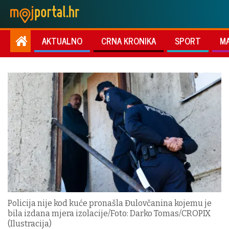
AKTUALNO
CRNA KRONIKA
SPORT
M
Policija nije kod kuće pronašla Đulovčanina kojemu je
bila izdana mjera izolacije/Foto: Darko Tomas/CROPIX
(Ilustracija)