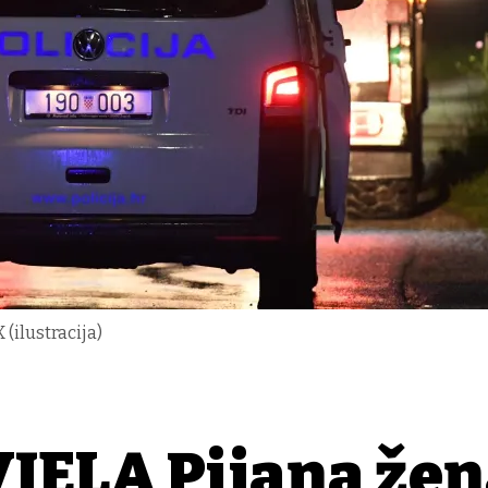
(ilustracija)
ELA Pijana žen