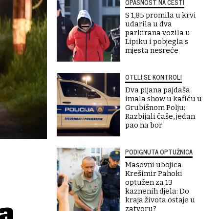
OPASNOST NA CESTI
S 1,85 promila u krvi
udarila u dva
parkirana vozila u
Lipiku i pobjegla s
mjesta nesreće
OTELI SE KONTROLI
Dva pijana pajdaša
imala show u kafiću u
Grubišnom Polju:
Razbijali čaše, jedan
pao na bor
PODIGNUTA OPTUŽNICA
Masovni ubojica
Krešimir Pahoki
optužen za 13
kaznenih djela: Do
kraja života ostaje u
a
zatvoru?