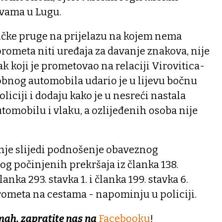
tvama u Lugu.
ičke pruge na prijelazu na kojem nema
prometa niti uređaja za davanje znakova, nije
k koji je prometovao na relaciji Virovitica-
obnog automobila udario je u lijevu bočnu
oliciji i dodaju kako je u nesreći nastala
utomobilu i vlaku, a ozlijeđenih osoba nije
inje slijedi podnošenje obaveznog
g počinjenih prekršaja iz članka 138.
anka 293. stavka 1. i članka 199. stavka 6.
rometa na cestama - napominju u policiji.
mah, zapratite nas na
Facebooku
!