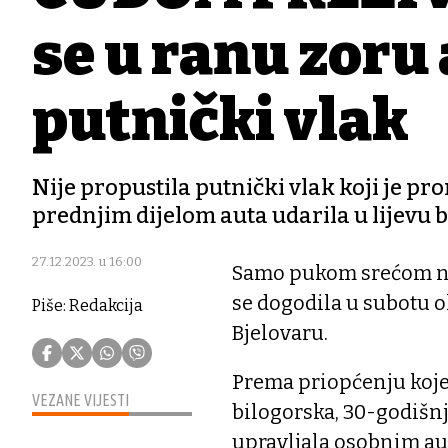
se u ranu zoru
putnički vlak
Nije propustila putnički vlak koji je pr
prednjim dijelom auta udarila u lijevu b
27.12.2023. u 16:00
Samo pukom srećom nit
se dogodila u subotu o
Piše: Redakcija
Bjelovaru.
Prema priopćenju koje 
VEZANE VIJESTI
bilogorska, 30-godišnj
upravljala osobnim au