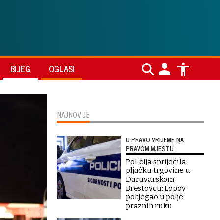
BIJEG
OGLASI
NAJNOVIJE
U PRAVO VRIJEME NA
PRAVOM MJESTU
Policija spriječila
pljačku trgovine u
Daruvarskom
Brestovcu: Lopov
pobjegao u polje
praznih ruku