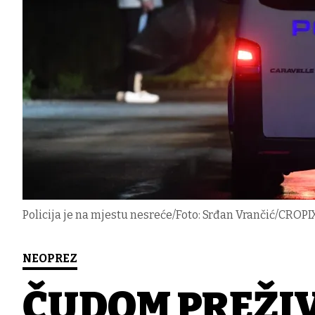
Policija je na mjestu nesreće/Foto: Srđan Vrančić/CROPIX 
NEOPREZ
ČUDOM PREŽIVJ