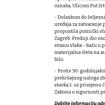
oznaka, Ulicom Put žr
- Dolaskom do željezn
uređaja za zatvaranje 
propustila putnički vla
Zagreb. Prednji dio os
stranu vlaka - kažu u p
materijalna šteta na a
bilo.
- Protiv 30-godišnjak
prekršajnog naloga zbo
stavka 1. uz primjenu čl
Zakona o sigurnosti p
Dobijte informaciju od