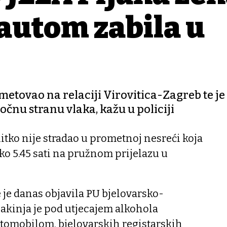
 autom zabila u
ometovao na relaciji Virovitica-Zagreb te je
očnu stranu vlaka, kažu u policiji
ko nije stradao u prometnoj nesreći koja
ko 5.45 sati na pružnom prijelazu u
je danas objavila PU bjelovarsko-
akinja je pod utjecajem alkohola
tomobilom, bjelovarskih registarskih