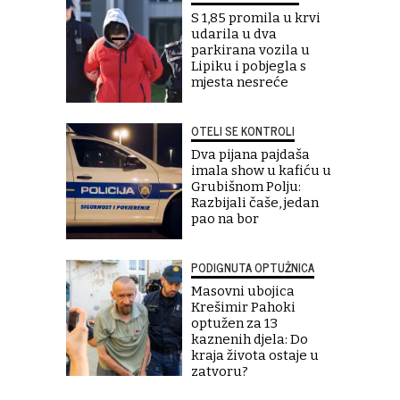
S 1,85 promila u krvi
udarila u dva
parkirana vozila u
Lipiku i pobjegla s
mjesta nesreće
OTELI SE KONTROLI
Dva pijana pajdaša
imala show u kafiću u
Grubišnom Polju:
Razbijali čaše, jedan
pao na bor
PODIGNUTA OPTUŽNICA
Masovni ubojica
Krešimir Pahoki
optužen za 13
kaznenih djela: Do
kraja života ostaje u
zatvoru?