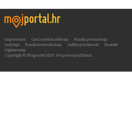
Impressum
Opći uvjeti korištenja
Pravila prenošenja
sadržaja
Pravila komentiranja
Zaštita privatnosti
Kontakt
Oglašavanje
Copyright © Mojportal 2020. Sva prava pridržana.