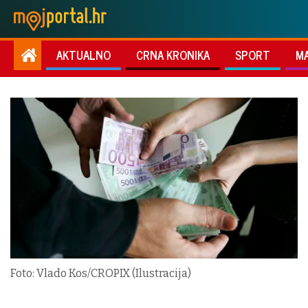
AKTUALNO
CRNA KRONIKA
SPORT
M
Foto: Vlado Kos/CROPIX (Ilustracija)