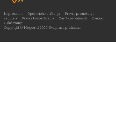
Impressum
Opći uvjeti korištenja
Pravila prenošenja
sadržaja
Pravila komentiranja
Zaštita privatnosti
Kontakt
Oglašavanje
Copyright © Mojportal 2020. Sva prava pridržana.