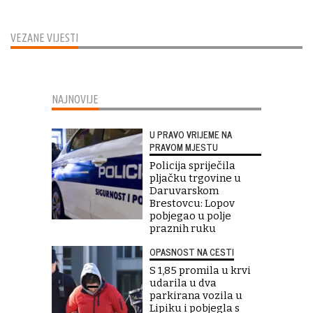
VEZANE VIJESTI
NAJNOVIJE
U PRAVO VRIJEME NA
PRAVOM MJESTU
Policija spriječila
pljačku trgovine u
Daruvarskom
Brestovcu: Lopov
pobjegao u polje
praznih ruku
OPASNOST NA CESTI
S 1,85 promila u krvi
udarila u dva
parkirana vozila u
Lipiku i pobjegla s