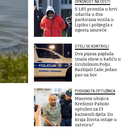
OPASNOST NA CESTI
S 1,85 promila u krvi
udarila u dva
parkirana vozila u
Lipiku i pobjegla s
mjesta nesreće
OTELI SE KONTROLI
Dva pijana pajdaša
imala show u kafiću u
Grubišnom Polju:
Razbijali čaše, jedan
pao na bor
PODIGNUTA OPTUŽNICA
Masovni ubojica
Krešimir Pahoki
optužen za 13
kaznenih djela: Do
kraja života ostaje u
zatvoru?