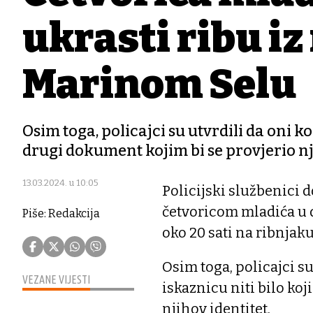
ukrasti ribu iz
Marinom Selu
Osim toga, policajci su utvrdili da oni k
drugi dokument kojim bi se provjerio nj
13.03.2024. u 10:05
Policijski službenici d
četvoricom mladića u do
Piše: Redakcija
oko 20 sati na ribnjak
Osim toga, policajci s
VEZANE VIJESTI
iskaznicu niti bilo ko
njihov identitet.