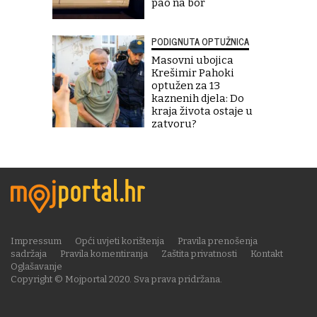
pao na bor
PODIGNUTA OPTUŽNICA
Masovni ubojica
Krešimir Pahoki
optužen za 13
kaznenih djela: Do
kraja života ostaje u
zatvoru?
Impressum
Opći uvjeti korištenja
Pravila prenošenja
sadržaja
Pravila komentiranja
Zaštita privatnosti
Kontakt
Oglašavanje
Copyright © Mojportal 2020. Sva prava pridržana.