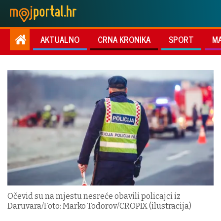
AKTUALNO
CRNA KRONIKA
SPORT
M
Očevid su na mjestu nesreće obavili policajci iz
Daruvara/Foto: Marko Todorov/CROPIX (ilustracija)