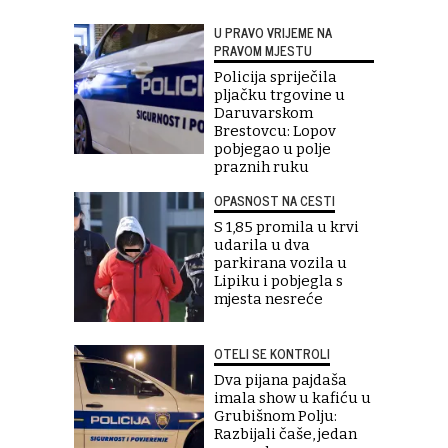
U PRAVO VRIJEME NA
PRAVOM MJESTU
Policija spriječila
pljačku trgovine u
Daruvarskom
Brestovcu: Lopov
pobjegao u polje
praznih ruku
OPASNOST NA CESTI
S 1,85 promila u krvi
udarila u dva
parkirana vozila u
Lipiku i pobjegla s
mjesta nesreće
OTELI SE KONTROLI
Dva pijana pajdaša
imala show u kafiću u
Grubišnom Polju:
Razbijali čaše, jedan