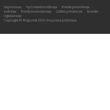
Impressum
Opći uvjeti korištenja
Pravila prenošenja
sadržaja
Pravila komentiranja
Zaštita privatnosti
Kontakt
Oglašavanje
Copyright © Mojportal 2020. Sva prava pridržana.