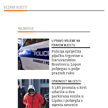
VEZANE VIJESTI
NAJNOVIJE
U PRAVO VRIJEME NA
PRAVOM MJESTU
Policija spriječila
pljačku trgovine u
Daruvarskom
Brestovcu: Lopov
pobjegao u polje
praznih ruku
OPASNOST NA CESTI
S 1,85 promila u krvi
udarila u dva
parkirana vozila u
Lipiku i pobjegla s
mjesta nesreće