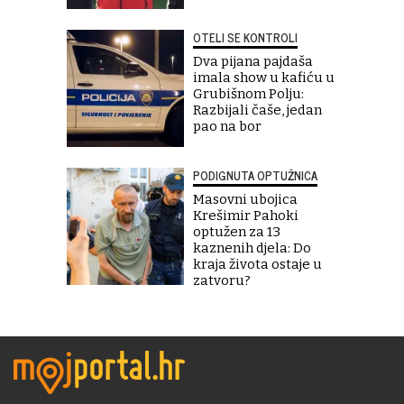
OTELI SE KONTROLI
Dva pijana pajdaša
imala show u kafiću u
Grubišnom Polju:
Razbijali čaše, jedan
pao na bor
PODIGNUTA OPTUŽNICA
Masovni ubojica
Krešimir Pahoki
optužen za 13
kaznenih djela: Do
kraja života ostaje u
zatvoru?