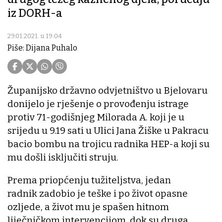
iz DORH-a
29.01.2021. u 19:04
Piše: Dijana Puhalo
Županijsko državno odvjetništvo u Bjelovaru
donijelo je rješenje o provođenju istrage
protiv 71-godišnjeg Milorada A. koji je u
srijedu u 9.19 sati u Ulici Jana Žiške u Pakracu
bacio bombu na trojicu radnika HEP-a koji su
mu došli isključiti struju.
Prema priopćenju tužiteljstva, jedan
radnik zadobio je teške i po život opasne
ozljede, a život mu je spašen hitnom
liječničkom intervencijom, dok su druga