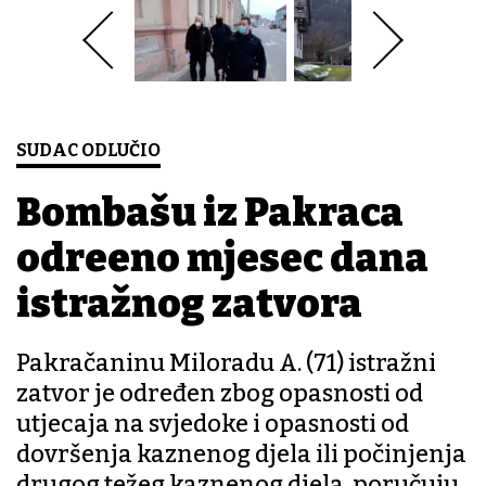
SUDAC ODLUČIO
Bombašu iz Pakraca
određeno mjesec dana
istražnog zatvora
Pakračaninu Miloradu A. (71) istražni
zatvor je određen zbog opasnosti od
utjecaja na svjedoke i opasnosti od
dovršenja kaznenog djela ili počinjenja
drugog težeg kaznenog djela, poručuju