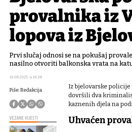
provalnika iz V
lopova iz Bjel
Prvi slučaj odnosi se na pokušaj provale
nasilno otvoriti balkonska vrata na katu 
16.08.2025. u 16:28
Iz bjelovarske policije
Piše: Redakcija
dovršili dva kriminalis
kaznenih djela na podr
Uhvaćen prova
VEZANE VIJESTI