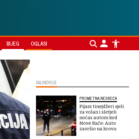
BIJEG
OGLASI
NAJNOVIJE
PROMETNA NESREĆA
Pijani tinejdžeri sjeli
za volan i sletjeli
noćas autom kod
Nove Rače: Auto
završio na krovu