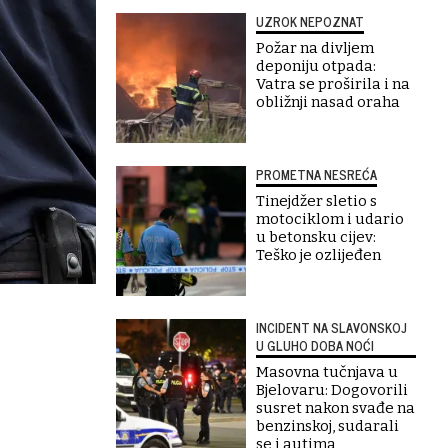
UZROK NEPOZNAT
Požar na divljem
deponiju otpada:
Vatra se proširila i na
obližnji nasad oraha
PROMETNA NESREĆA
Tinejdžer sletio s
motociklom i udario
u betonsku cijev:
Teško je ozlijeđen
INCIDENT NA SLAVONSKOJ
U GLUHO DOBA NOĆI
Masovna tučnjava u
Bjelovaru: Dogovorili
susret nakon svađe na
benzinskoj, sudarali
se i autima