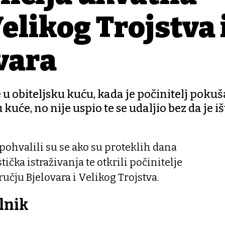
elikog Trojstva 
ovara
 u obiteljsku kuću, kada je počinitelj poku
kuće, no nije uspio te se udaljio bez da je i
 pohvalili su se ako su proteklih dana
tička istraživanja te otkrili počinitelje
učju Bjelovara i Velikog Trojstva.
lnik