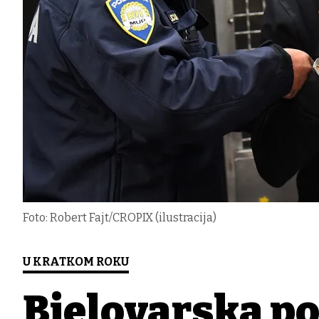
Foto: Robert Fajt/CROPIX (ilustracija)
U KRATKOM ROKU
Bjelovarska po