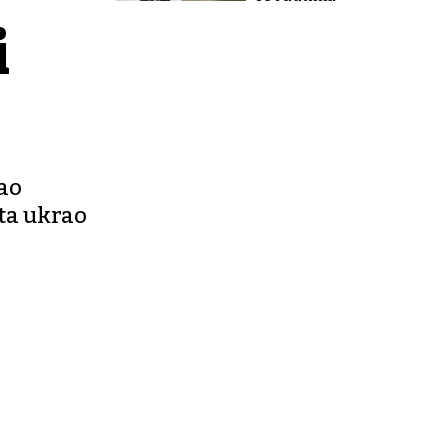
i
šao
šta ukrao