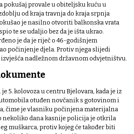
na pokušaj provale u obiteljsku kuću u
zdoblju od kraja travnja do kraja srpnja
okušao je nasilno otvoriti balkonska vrata
pio te se udaljio bez da je išta ukrao.
đeno je da je riječ o 46-godišnjem
o počinjenje djela. Protiv njega slijedi
izvješća nadležnom državnom odvjetništvu.
 dokumente
 je 5. kolovoza u centru Bjelovara, kada je iz
utomobila otuđen novčanik s gotovinom i
 čime je vlasniku počinjena materijalna
 nekoliko dana kasnije policija je otkrila
jeg muškarca, protiv kojeg će također biti