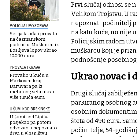
Prvi slučaj odnosi se 
Velikom Trojstvu. U ra
nepoznati počinitelj p
POLICIJA UPOZORAVA
na katu kuće, no nije us
Serija krađa i provala
na čazmanskom
Policijskim radom utvr
području: Muškarcu iz
muškarcu koji je prizna
Bosiljeva lopov ukrao
10.000 eura
podnošenje posebnog 
PROVALA I KRAĐA
Ukrao novac i
Provalio u kuću u
Markovcu kraj
Daruvara pa iz
metalnog sefa ukrao
Drugi slučaj zabilježen
više tisuća eura
parkiranog osobnog a
U ŠUMI KOD BREKINSKE
osobnim dokumentima,
U šumi kod Lipika
šteta od 490 eura. Samo
posjekao pa potom
odvezao u nepoznato
počinitelja, 54-godišn
drva u vlasništvu