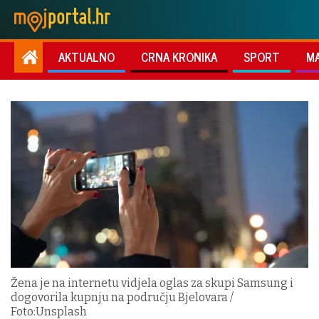
AKTUALNO
CRNA KRONIKA
SPORT
M
Žena je na internetu vidjela oglas za skupi Samsung i
dogovorila kupnju na području Bjelovara /
Foto:Unsplash