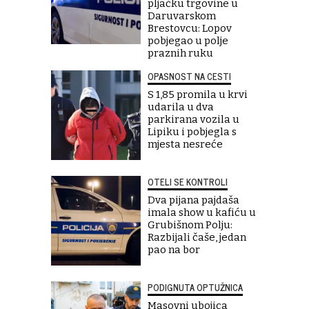
pljačku trgovine u
Daruvarskom
Brestovcu: Lopov
pobjegao u polje
praznih ruku
OPASNOST NA CESTI
S 1,85 promila u krvi
udarila u dva
parkirana vozila u
Lipiku i pobjegla s
mjesta nesreće
OTELI SE KONTROLI
Dva pijana pajdaša
imala show u kafiću u
Grubišnom Polju:
Razbijali čaše, jedan
pao na bor
PODIGNUTA OPTUŽNICA
Masovni ubojica