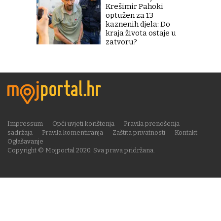
Krešimir Pahoki
optužen za 13
kaznenih djela: Do
kraja života ostaje u
zatvoru?
Impressum
Opći uvjeti korištenja
Pravila prenošenja
sadržaja
Pravila komentiranja
Zaštita privatnosti
Kontakt
Oglašavanje
Copyright © Mojportal 2020. Sva prava pridržana.