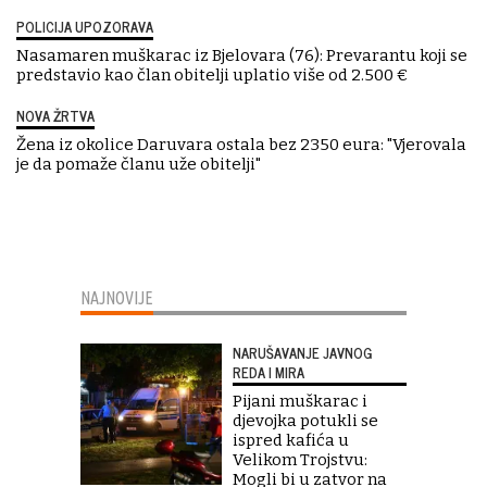
POLICIJA UPOZORAVA
Nasamaren muškarac iz Bjelovara (76): Prevarantu koji se
predstavio kao član obitelji uplatio više od 2.500 €
NOVA ŽRTVA
Žena iz okolice Daruvara ostala bez 2350 eura: "Vjerovala
je da pomaže članu uže obitelji"
NAJNOVIJE
NARUŠAVANJE JAVNOG
REDA I MIRA
Pijani muškarac i
djevojka potukli se
ispred kafića u
Velikom Trojstvu:
Mogli bi u zatvor na