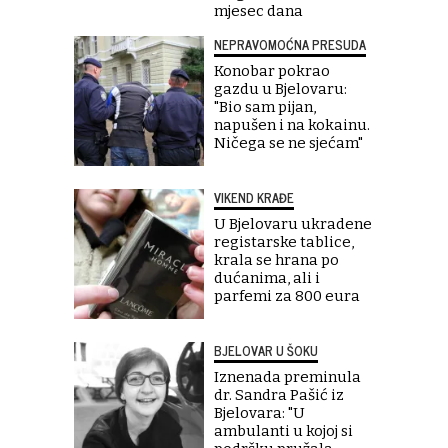
mjesec dana
NEPRAVOMOĆNA PRESUDA
Konobar pokrao
gazdu u Bjelovaru:
"Bio sam pijan,
napušen i na kokainu.
Ničega se ne sjećam"
VIKEND KRAĐE
U Bjelovaru ukradene
registarske tablice,
krala se hrana po
dućanima, ali i
parfemi za 800 eura
BJELOVAR U ŠOKU
Iznenada preminula
dr. Sandra Pašić iz
Bjelovara: "U
ambulanti u kojoj si