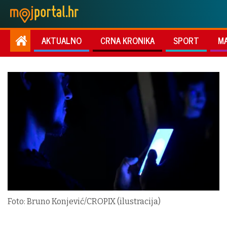
AKTUALNO
CRNA KRONIKA
SPORT
M
Foto: Bruno Konjević/CROPIX (ilustracija)