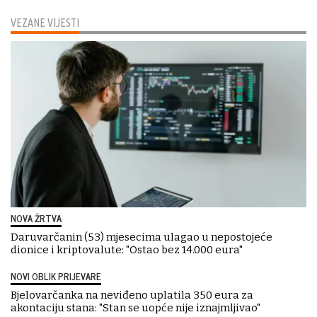
VEZANE VIJESTI
NOVA ŽRTVA
Daruvarčanin (53) mjesecima ulagao u nepostojeće
dionice i kriptovalute: "Ostao bez 14.000 eura"
NOVI OBLIK PRIJEVARE
Bjelovarčanka na neviđeno uplatila 350 eura za
akontaciju stana: "Stan se uopće nije iznajmljivao"