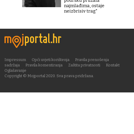
podršku pružala
najmlađima, ostaje
neizbrisiv trag"
Impressum
Opći uvjeti korištenja
Pravila prenošenja
sadržaja
Pravila komentiranja
Zaštita privatnosti
Kontakt
Oglašavanje
Copyright © Mojportal 2020. Sva prava pridržana.