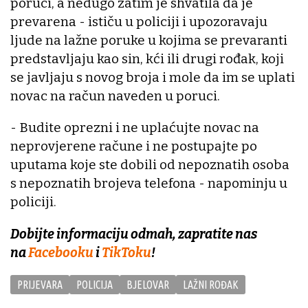
poruci, a nedugo zatim je shvatila da je
prevarena - ističu u policiji i upozoravaju
ljude na lažne poruke u kojima se prevaranti
predstavljaju kao sin, kći ili drugi rođak, koji
se javljaju s novog broja i mole da im se uplati
novac na račun naveden u poruci.
- Budite oprezni i ne uplaćujte novac na
neprovjerene račune i ne postupajte po
uputama koje ste dobili od nepoznatih osoba
s nepoznatih brojeva telefona - napominju u
policiji.
Dobijte informaciju odmah, zapratite nas
na
Facebooku
i
TikToku
!
PRIJEVARA
POLICIJA
BJELOVAR
LAŽNI ROĐAK