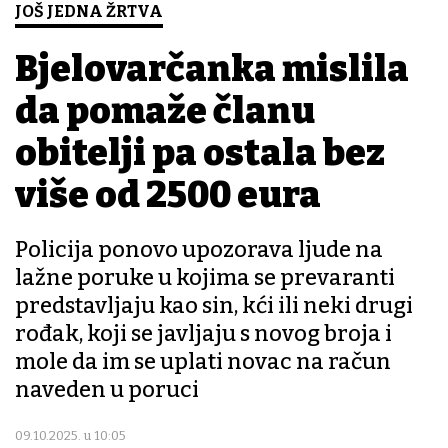
JOŠ JEDNA ŽRTVA
Bjelovarčanka mislila
da pomaže članu
obitelji pa ostala bez
više od 2500 eura
Policija ponovo upozorava ljude na
lažne poruke u kojima se prevaranti
predstavljaju kao sin, kći ili neki drugi
rođak, koji se javljaju s novog broja i
mole da im se uplati novac na račun
naveden u poruci
09.10.2025. u 10:05