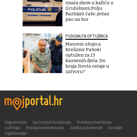
imala show u kafiću u
Grubišnom Polju:
Razbijali čaše, jedan
pao na bor
PODIGNUTA OPTUŽNICA
Masovni ubojica
Krešimir Pahoki
optužen za 13
kaznenih djela: Do
kraja života ostaje u
zatvoru?
Impressum
Opći uvjeti korištenja
Pravila prenošenja
sadržaja
Pravila komentiranja
Zaštita privatnosti
Kontakt
Oglašavanje