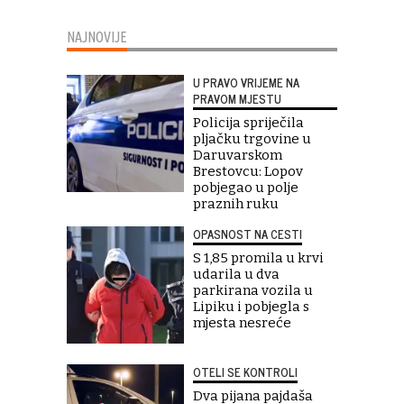
NAJNOVIJE
U PRAVO VRIJEME NA
PRAVOM MJESTU
Policija spriječila
pljačku trgovine u
Daruvarskom
Brestovcu: Lopov
pobjegao u polje
praznih ruku
OPASNOST NA CESTI
S 1,85 promila u krvi
udarila u dva
parkirana vozila u
Lipiku i pobjegla s
mjesta nesreće
OTELI SE KONTROLI
Dva pijana pajdaša