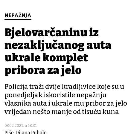
NEPAŽNJA
Bjelovarčaninu iz
nezaključanog auta
ukrale komplet
pribora za jelo
Policija traži dvije kradljivice koje su u
ponedjeljak iskoristile nepažnju
vlasnika auta i ukrale mu pribor za jelo
vrijedan nešto manje od tisuću kuna
03.02.2021. u 18:31
Piše: Dijana Puhalo