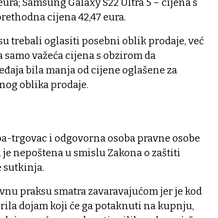
eura; Samsung Galaxy S22 Ultra 5 – cijena s
rethodna cijena 42,47 eura.
isu trebali oglasiti posebni oblik prodaje, već
uta samo važeća cijena s obzirom da
eđaja bila manja od cijene oglašene za
nog oblika prodaje.
ba-trgovac i odgovorna osoba pravne osobe
a je nepoštena u smislu Zakona o zaštiti
e sutkinja.
ovnu praksu smatra zavaravajućom jer je kod
ila dojam koji će ga potaknuti na kupnju,