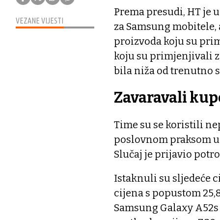
Prema presudi, HT je u
VEZANE VIJESTI
za Samsung mobitele, 
proizvoda koju su prim
koju su primjenjivali za
bila niža od trenutno 
Zavaravali kup
Time su se koristili 
poslovnom praksom u o
Slučaj je prijavio potr
Istaknuli su sljedeće 
cijena s popustom 25,8
Samsung Galaxy A52s 5