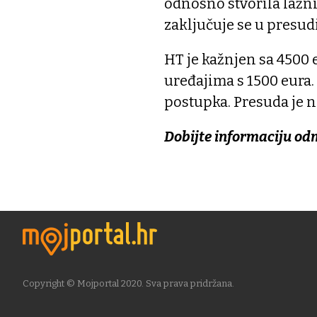
odnosno stvorila lažn
zaključuje se u presudi
HT je kažnjen sa 4500 e
uređajima s 1500 eura. 
postupka. Presuda je 
Dobijte informaciju od
Copyright © Mojportal 2020. Sva prava pridržana.