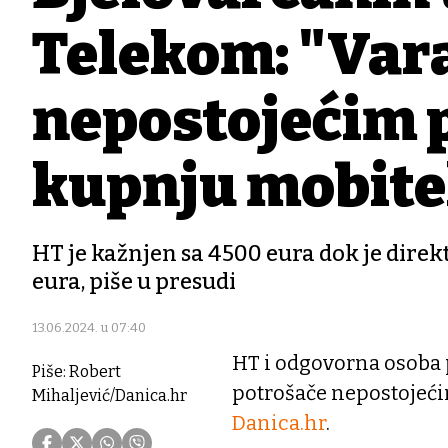
Telekom: "Vara
nepostojećim 
kupnju mobite
HT je kažnjen sa 4500 eura dok je direk
eura, piše u presudi
13.06.2024. u 07:40
HT i odgovorna osoba p
Piše: Robert
potrošače nepostojeći
Mihaljević/Danica.hr
Danica.hr
.