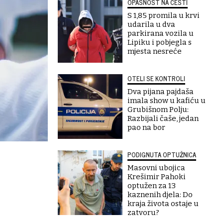
OPASNOST NA CESTI
S 1,85 promila u krvi
udarila u dva
parkirana vozila u
Lipiku i pobjegla s
mjesta nesreće
OTELI SE KONTROLI
Dva pijana pajdaša
imala show u kafiću u
Grubišnom Polju:
Razbijali čaše, jedan
pao na bor
PODIGNUTA OPTUŽNICA
Masovni ubojica
Krešimir Pahoki
optužen za 13
kaznenih djela: Do
kraja života ostaje u
zatvoru?