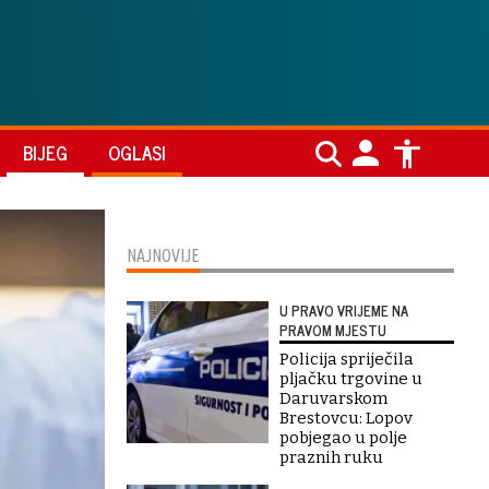
BIJEG
OGLASI
NAJNOVIJE
U PRAVO VRIJEME NA
PRAVOM MJESTU
Policija spriječila
pljačku trgovine u
Daruvarskom
Brestovcu: Lopov
pobjegao u polje
praznih ruku