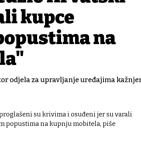
li kupce
popustima na
la"
tor odjela za upravljanje uređajima kažnje
roglašeni su krivima i osuđeni jer su varali
m popustima na kupnju mobitela, piše