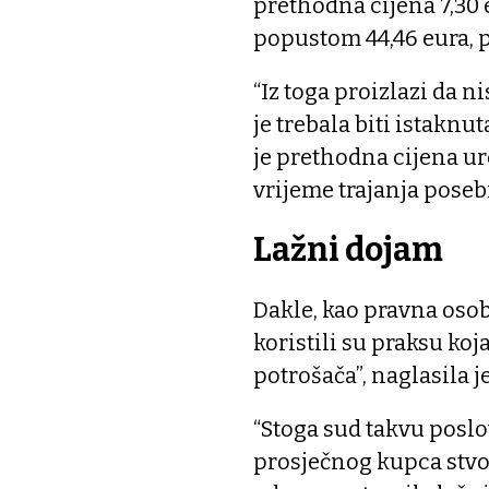
prethodna cijena 7,30 
popustom 44,46 eura, p
“Iz toga proizlazi da n
je trebala biti istakn
je prethodna cijena ur
vrijeme trajanja poseb
Lažni dojam
Dakle, kao pravna oso
koristili su praksu koj
potrošača”, naglasila j
“Stoga sud takvu posl
prosječnog kupca stvor