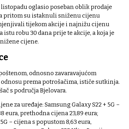
 listopadu oglasio poseban oblik prodaje
a pritom su istaknuli sniženu cijenu
jenjivali tijekom akcije i najnižu cijenu
 istu robu 30 dana prije te akcije, a koja je
snižene cijene.
ce
nepoštenom, odnosno zavaravajućom
dnosu prema potrošačima, ističe sutkinja.
ošač s područja Bjelovara.
cijene za uređaje: Samsung Galaxy S22 + 5G –
8 eura, prethodna cijena 23,89 eura;
G – cijena s popustom 8,63 eura,