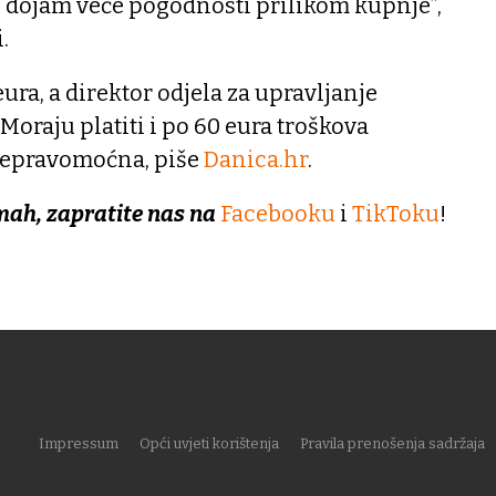
i dojam veće pogodnosti prilikom kupnje”,
.
ura, a direktor odjela za upravljanje
Moraju platiti i po 60 eura troškova
nepravomoćna, piše
Danica.hr
.
mah, zapratite nas na
Facebooku
i
TikToku
!
Impressum
Opći uvjeti korištenja
Pravila prenošenja sadržaja