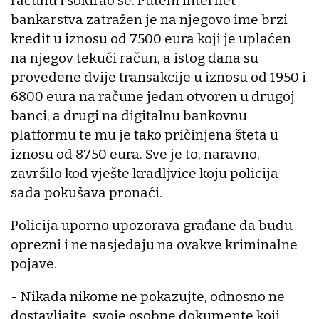
računu i šokirao se. Putem internet
bankarstva zatražen je na njegovo ime brzi
kredit u iznosu od 7500 eura koji je uplaćen
na njegov tekući račun, a istog dana su
provedene dvije transakcije u iznosu od 1950 i
6800 eura na račune jedan otvoren u drugoj
banci, a drugi na digitalnu bankovnu
platformu te mu je tako pričinjena šteta u
iznosu od 8750 eura. Sve je to, naravno,
završilo kod vješte kradljvice koju policija
sada pokušava pronaći.
Policija uporno upozorava građane da budu
oprezni i ne nasjedaju na ovakve kriminalne
pojave.
- Nikada nikome ne pokazujte, odnosno ne
dostavljajte, svoje osobne dokumente koji