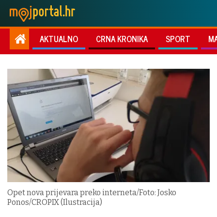
AKTUALNO
CRNA KRONIKA
SPORT
M
Opet nova prijevara preko interneta/Foto: Josko
Ponos/CROPIX (Ilustracija)