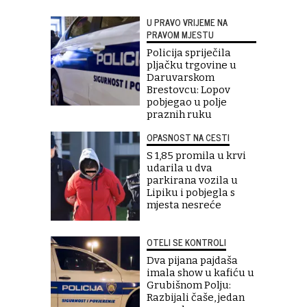
U PRAVO VRIJEME NA
PRAVOM MJESTU
Policija spriječila
pljačku trgovine u
Daruvarskom
Brestovcu: Lopov
pobjegao u polje
praznih ruku
OPASNOST NA CESTI
S 1,85 promila u krvi
udarila u dva
parkirana vozila u
Lipiku i pobjegla s
mjesta nesreće
OTELI SE KONTROLI
Dva pijana pajdaša
imala show u kafiću u
Grubišnom Polju:
Razbijali čaše, jedan