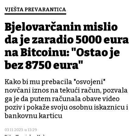
VJEŠTA PREVARANTICA
Bjelovarčanin mislio
da je zaradio 5000 eura
na Bitcoinu: "Ostao je
bez 8750 eura"
Kako bi mu prebacila "osvojeni"
novčani iznos na tekući račun, pozvala
ga je da putem računala obave video
poziv i pokaže svoju osobnu iskaznicu i
bankovnu karticu
03.11.2023. u 13:29