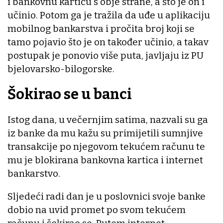
i bankovnu karticu s obje strane, a što je on i
učinio. Potom ga je tražila da uđe u aplikaciju
mobilnog bankarstva i pročita broj koji se
tamo pojavio što je on također učinio, a takav
postupak je ponovio više puta, javljaju iz PU
bjelovarsko-bilogorske.
Šokirao se u banci
Istog dana, u večernjim satima, nazvali su ga
iz banke da mu kažu su primijetili sumnjive
transakcije po njegovom tekućem računu te
mu je blokirana bankovna kartica i internet
bankarstvo.
Sljedeći radi dan je u poslovnici svoje banke
dobio na uvid promet po svom tekućem