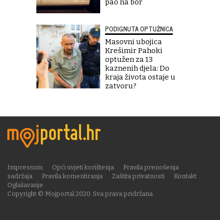
pao na bor
PODIGNUTA OPTUŽNICA
Masovni ubojica
Krešimir Pahoki
optužen za 13
kaznenih djela: Do
kraja života ostaje u
zatvoru?
Impressum
Opći uvjeti korištenja
Pravila prenošenja
sadržaja
Pravila komentiranja
Zaštita privatnosti
Kontakt
Oglašavanje
Copyright © Mojportal 2020. Sva prava pridržana.