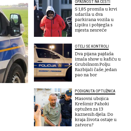
OPASNOST NA CESTI
S 1,85 promila u krvi
udarila u dva
parkirana vozila u
Lipiku i pobjegla s
mjesta nesreće
OTELI SE KONTROLI
Dva pijana pajdaša
imala show u kafiću u
Grubišnom Polju:
Razbijali čaše, jedan
pao na bor
PODIGNUTA OPTUŽNICA
Masovni ubojica
Krešimir Pahoki
optužen za 13
kaznenih djela: Do
kraja života ostaje u
zatvoru?