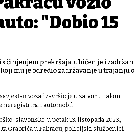
Pakracu vozio
auto: "Dobio 15
i s činjenjem prekršaja, uhićen je i zadržan
oji mu je odredio zadržavanje u trajanju o
savjestan vozač završio je u zatvoru nakon
ke neregistriran automobil.
eško-slavonske, u petak 13. listopada 2023.,
anka Grabrića u Pakracu, policijski službenici