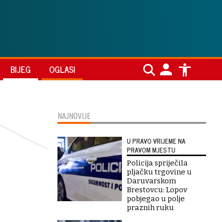
BIJEG
OGLASI
NAJNOVIJE
U PRAVO VRIJEME NA
PRAVOM MJESTU
Policija spriječila
pljačku trgovine u
Daruvarskom
Brestovcu: Lopov
pobjegao u polje
praznih ruku