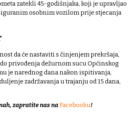
meta zatekli 45-godišnjaka, koji je upravljao
siguranim osobnim vozilom prije stjecanja
r
snost da će nastaviti s činjenjem prekršaja,
n do privođenja dežurnom sucu Općinskog
 mu je narednog dana nakon ispitivanja,
uljenje zadržavanja u trajanju od 15 dana,
mah, zapratite nas na
Facebooku
!