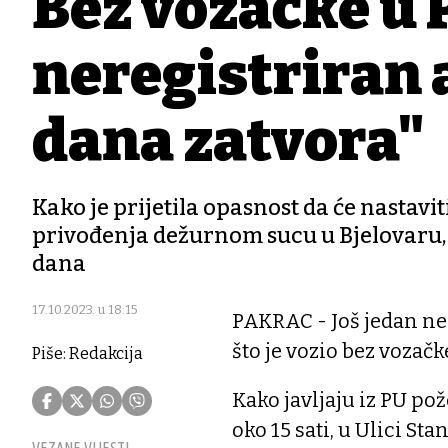
Bez vozačke u 
neregistriran 
dana zatvora"
Kako je prijetila opasnost da će nastavit
privođenja dežurnom sucu u Bjelovaru, k
dana
17.10.2023. u 18:15
PAKRAC - Još jedan ne
što je vozio bez vozač
Piše: Redakcija
Kako javljaju iz PU pož
oko 15 sati, u Ulici St