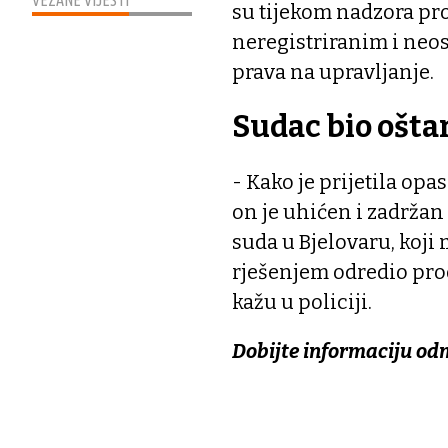
VEZANE VIJESTI
su tijekom nadzora pro
neregistriranim i neo
prava na upravljanje.
Sudac bio ošta
- Kako je prijetila opa
on je uhićen i zadrža
suda u Bjelovaru, koji
rješenjem odredio prod
kažu u policiji.
Dobijte informaciju od