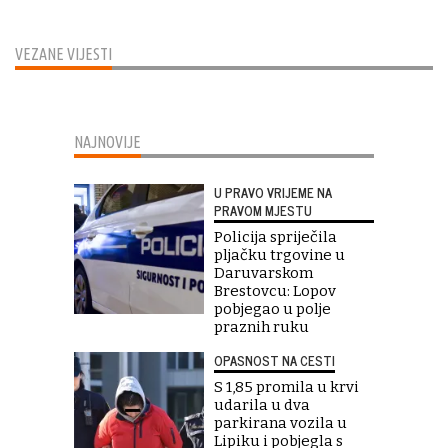
VEZANE VIJESTI
NAJNOVIJE
U PRAVO VRIJEME NA
PRAVOM MJESTU
Policija spriječila
pljačku trgovine u
Daruvarskom
Brestovcu: Lopov
pobjegao u polje
praznih ruku
OPASNOST NA CESTI
S 1,85 promila u krvi
udarila u dva
parkirana vozila u
Lipiku i pobjegla s