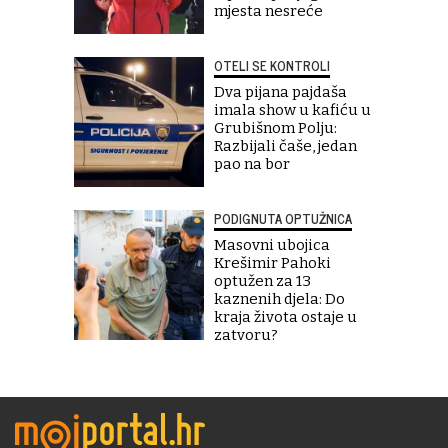
mjesta nesreće
OTELI SE KONTROLI
Dva pijana pajdaša
imala show u kafiću u
Grubišnom Polju:
Razbijali čaše, jedan
pao na bor
PODIGNUTA OPTUŽNICA
Masovni ubojica
Krešimir Pahoki
optužen za 13
kaznenih djela: Do
kraja života ostaje u
zatvoru?