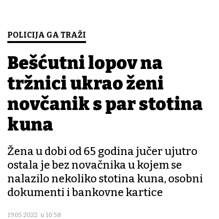
POLICIJA GA TRAŽI
Bešćutni lopov na
tržnici ukrao ženi
novčanik s par stotina
kuna
Žena u dobi od 65 godina jučer ujutro
ostala je bez novačnika u kojem se
nalazilo nekoliko stotina kuna, osobni
dokumenti i bankovne kartice
19.05.2022. u 10:58