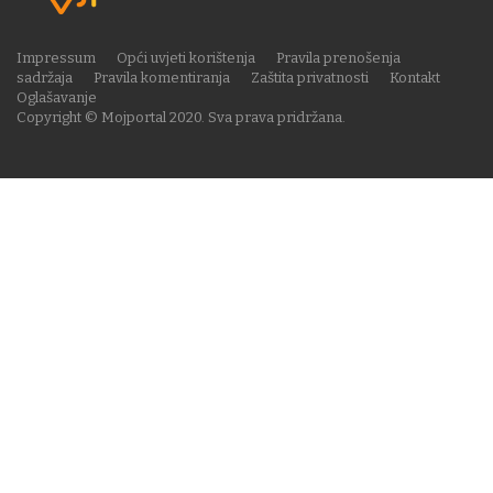
Impressum
Opći uvjeti korištenja
Pravila prenošenja
sadržaja
Pravila komentiranja
Zaštita privatnosti
Kontakt
Oglašavanje
Copyright © Mojportal 2020. Sva prava pridržana.