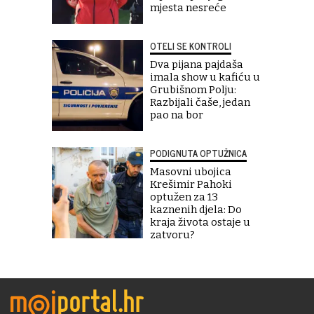
mjesta nesreće
OTELI SE KONTROLI
Dva pijana pajdaša
imala show u kafiću u
Grubišnom Polju:
Razbijali čaše, jedan
pao na bor
PODIGNUTA OPTUŽNICA
Masovni ubojica
Krešimir Pahoki
optužen za 13
kaznenih djela: Do
kraja života ostaje u
zatvoru?