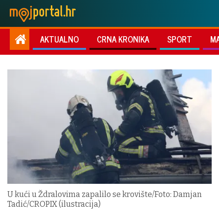
AKTUALNO
CRNA KRONIKA
SPORT
M
U kući u Ždralovima zapalilo se krovište/Foto: Damjan
Tadić/CROPIX (ilustracija)