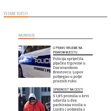
VEZANE VIJESTI
NAJNOVIJE
U PRAVO VRIJEME NA
PRAVOM MJESTU
Policija spriječila
pljačku trgovine u
Daruvarskom
Brestovcu: Lopov
pobjegao u polje
praznih ruku
OPASNOST NA CESTI
S 1,85 promila u krvi
udarila u dva
parkirana vozila u
Lipiku i pobjegla s