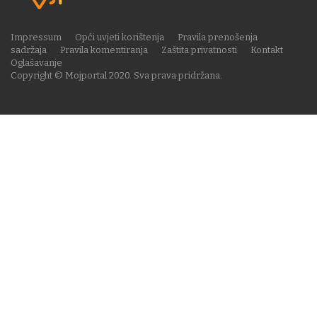
Impressum
Opći uvjeti korištenja
Pravila prenošenja
sadržaja
Pravila komentiranja
Zaštita privatnosti
Kontakt
Oglašavanje
Copyright © Mojportal 2020. Sva prava pridržana.