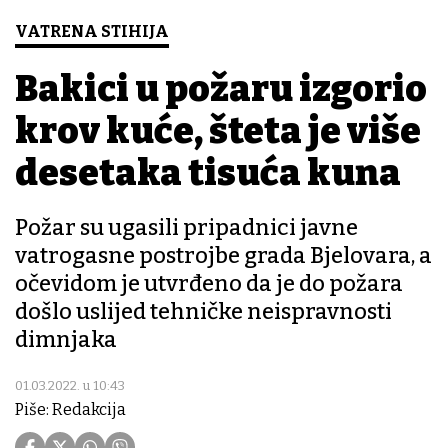
VATRENA STIHIJA
Bakici u požaru izgorio
krov kuće, šteta je više
desetaka tisuća kuna
Požar su ugasili pripadnici javne
vatrogasne postrojbe grada Bjelovara, a
očevidom je utvrđeno da je do požara
došlo uslijed tehničke neispravnosti
dimnjaka
01.03.2022. u 10:43
Piše: Redakcija