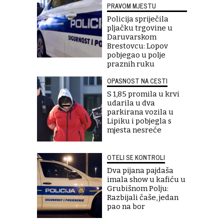
PRAVOM MJESTU
Policija spriječila
pljačku trgovine u
Daruvarskom
Brestovcu: Lopov
pobjegao u polje
praznih ruku
OPASNOST NA CESTI
S 1,85 promila u krvi
udarila u dva
parkirana vozila u
Lipiku i pobjegla s
mjesta nesreće
OTELI SE KONTROLI
Dva pijana pajdaša
imala show u kafiću u
Grubišnom Polju:
Razbijali čaše, jedan
pao na bor