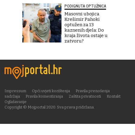
PODIGNUTA OPTUŽNICA
Masovni ubojica
Krešimir Pahoki
optužen za 13
kaznenih djela: Do
kraja života ostaje u
zatvoru?
Impressum
Opći uvjeti korištenja
Pravila prenošenja
sadržaja
Pravila komentiranja
Zaštita privatnosti
Kontakt
Oglašavanje
Copyright © Mojportal 2020. Sva prava pridržana.