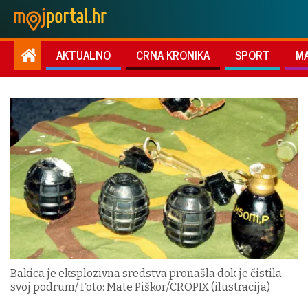
AKTUALNO
CRNA KRONIKA
SPORT
M
Bakica je eksplozivna sredstva pronašla dok je čistila
svoj podrum/ Foto: Mate Piškor/CROPIX (ilustracija)