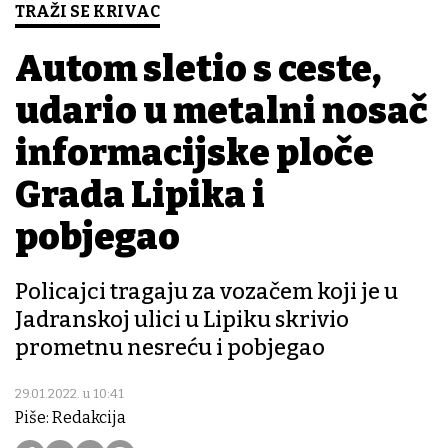
TRAŽI SE KRIVAC
Autom sletio s ceste,
udario u metalni nosač
informacijske ploče
Grada Lipika i
pobjegao
Policajci tragaju za vozačem koji je u
Jadranskoj ulici u Lipiku skrivio
prometnu nesreću i pobjegao
29.01.2022. u 10:41
Piše: Redakcija