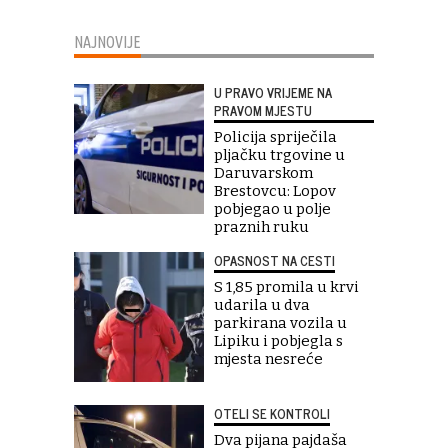
NAJNOVIJE
U PRAVO VRIJEME NA
PRAVOM MJESTU
Policija spriječila
pljačku trgovine u
Daruvarskom
Brestovcu: Lopov
pobjegao u polje
praznih ruku
OPASNOST NA CESTI
S 1,85 promila u krvi
udarila u dva
parkirana vozila u
Lipiku i pobjegla s
mjesta nesreće
OTELI SE KONTROLI
Dva pijana pajdaša