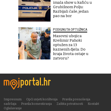
imala show u kafiću u
Grubišnom Polju:
Razbijali čaše, jedan
pao na bor
PODIGNUTA OPTUŽNICA
Masovni ubojica
Krešimir Pahoki
optužen za 13
kaznenih djela: Do
kraja života ostaje u
zatvoru?
Impressum
Opći uvjeti korištenja
Pravila prenošenja
sadržaja
Pravila komentiranja
Zaštita privatnosti
Kontakt
Oglašavanje