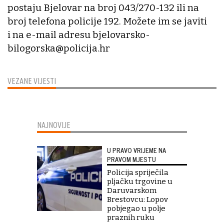
postaju Bjelovar na broj 043/270-132 ili na
broj telefona policije 192. Možete im se javiti
i na e-mail adresu bjelovarsko-
bilogorska@policija.hr
VEZANE VIJESTI
NAJNOVIJE
U PRAVO VRIJEME NA
PRAVOM MJESTU
Policija spriječila
pljačku trgovine u
Daruvarskom
Brestovcu: Lopov
pobjegao u polje
praznih ruku