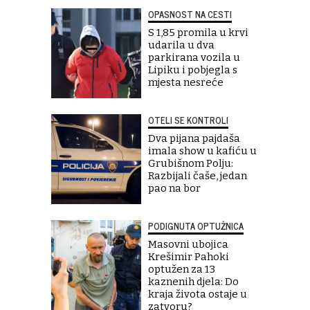
OPASNOST NA CESTI
S 1,85 promila u krvi
udarila u dva
parkirana vozila u
Lipiku i pobjegla s
mjesta nesreće
OTELI SE KONTROLI
Dva pijana pajdaša
imala show u kafiću u
Grubišnom Polju:
Razbijali čaše, jedan
pao na bor
PODIGNUTA OPTUŽNICA
Masovni ubojica
Krešimir Pahoki
optužen za 13
kaznenih djela: Do
kraja života ostaje u
zatvoru?