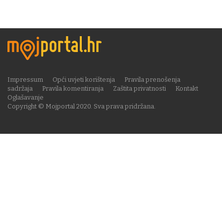
Impressum
Opći uvjeti korištenja
Pravila prenošenja
sadržaja
Pravila komentiranja
Zaštita privatnosti
Kontakt
Oglašavanje
Copyright © Mojportal 2020. Sva prava pridržana.