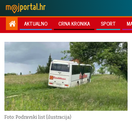
AKTUALNO
CRNA KRONIKA
SPORT
M
Foto: Podravski list (ilustracija)