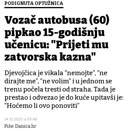
PODIGNUTA OPTUŽNICA
Vozač autobusa (60)
pipkao 15-godišnju
učenicu: "Prijeti mu
zatvorska kazna"
Djevojčica je vikala “nemojte”, “ne
dirajte me”, “ne volim” i u jednom se
trenu počela tresti od straha. Tada je
prestao i odvezao je do kuće upitavši je:
“Hoćemo li ovo ponoviti”
14.12.2023. u 09:48
Piše: Danica.hr