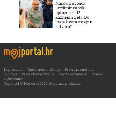
Masovni ubojica
Krešimir Pahoki
optužen za 13
kaznenih djela: Do
kraja života ostaje u
zatvoru?
Impressum
Opći uvjeti korištenja
Pravila prenošenja
sadržaja
Pravila komentiranja
Zaštita privatnosti
Kontakt
Oglašavanje
Copyright © Mojportal 2020. Sva prava pridržana.