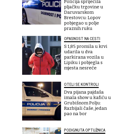
Policija spriječila
pljačku trgovine u
Daruvarskom
Brestovcu: Lopov
pobjegao u polje
praznih ruku
OPASNOST NA CESTI
S 1,85 promila u krvi
udarila u dva
parkirana vozila u
Lipiku i pobjegla s
mjesta nesreće
OTELI SE KONTROLI
Dva pijana pajdaša
imala show u kafiću u
Grubišnom Polju:
Razbijali čaše, jedan
pao na bor
PODIGNUTA OPTUŽNICA