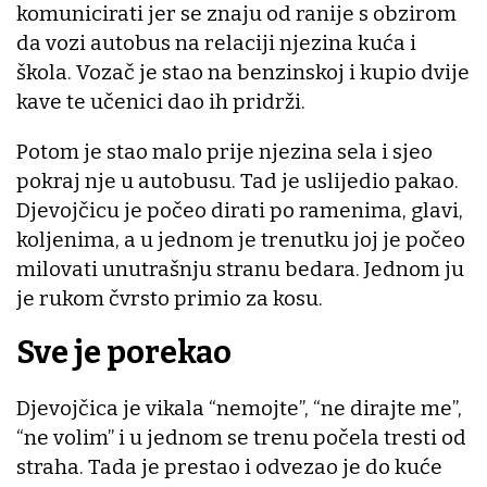
komunicirati jer se znaju od ranije s obzirom
da vozi autobus na relaciji njezina kuća i
škola. Vozač je stao na benzinskoj i kupio dvije
kave te učenici dao ih pridrži.
Potom je stao malo prije njezina sela i sjeo
pokraj nje u autobusu. Tad je uslijedio pakao.
Djevojčicu je počeo dirati po ramenima, glavi,
koljenima, a u jednom je trenutku joj je počeo
milovati unutrašnju stranu bedara. Jednom ju
je rukom čvrsto primio za kosu.
Sve je porekao
Djevojčica je vikala “nemojte”, “ne dirajte me”,
“ne volim” i u jednom se trenu počela tresti od
straha. Tada je prestao i odvezao je do kuće