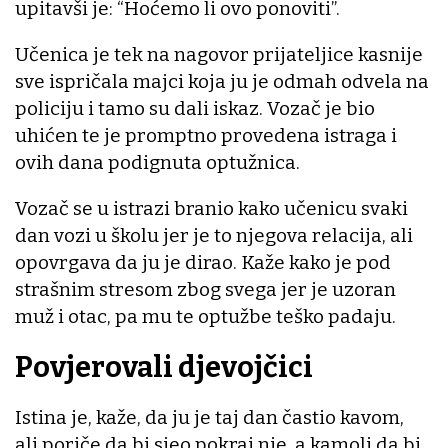
upitavši je: “Hoćemo li ovo ponoviti”.
Učenica je tek na nagovor prijateljice kasnije
sve ispričala majci koja ju je odmah odvela na
policiju i tamo su dali iskaz. Vozač je bio
uhićen te je promptno provedena istraga i
ovih dana podignuta optužnica.
Vozač se u istrazi branio kako učenicu svaki
dan vozi u školu jer je to njegova relacija, ali
opovrgava da ju je dirao. Kaže kako je pod
strašnim stresom zbog svega jer je uzoran
muž i otac, pa mu te optužbe teško padaju.
Povjerovali djevojčici
Istina je, kaže, da ju je taj dan častio kavom,
ali poriče da bi sjeo pokraj nje, a kamoli da bi