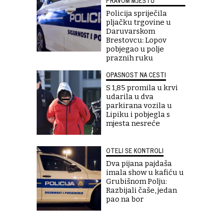
PRAVOM MJESTU
Policija spriječila
pljačku trgovine u
Daruvarskom
Brestovcu: Lopov
pobjegao u polje
praznih ruku
OPASNOST NA CESTI
S 1,85 promila u krvi
udarila u dva
parkirana vozila u
Lipiku i pobjegla s
mjesta nesreće
OTELI SE KONTROLI
Dva pijana pajdaša
imala show u kafiću u
Grubišnom Polju:
Razbijali čaše, jedan
pao na bor