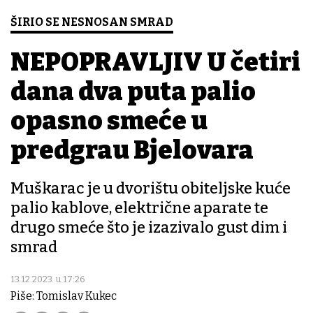
ŠIRIO SE NESNOSAN SMRAD
NEPOPRAVLJIV U četiri
dana dva puta palio
opasno smeće u
predgrađu Bjelovara
Muškarac je u dvorištu obiteljske kuće
palio kablove, električne aparate te
drugo smeće što je izazivalo gust dim i
smrad
13.12.2023. u 17:26
Piše: Tomislav Kukec