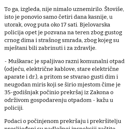
To ga, izgleda, nije nimalo uznemirilo. Štoviše,
isto je ponovio samo četiri dana kasnije, u
utorak, ovog puta oko 17 sati. Bjelovarska
policija opet je pozvana na teren zbog gustog
crnog dima i strašnog smrada, zbog kojeg su
mještani bili zabrinuti i za zdravlje.
- Muškarac je spaljivao razni komunalni otpad
(odjeću, električne kablove, stare električne
aparate i dr.), a pritom se stvarao gusti dim i
neugodan miris koji se širio mjestom čime je
35-godišnjak počinio prekršaj iz Zakona o
održivom gospodarenju otpadom - kažu u
policiji.
Podaci o počinjenom prekršaju i prekršitelju
proslijeđeni su nadležnoj inspekciji zaštite