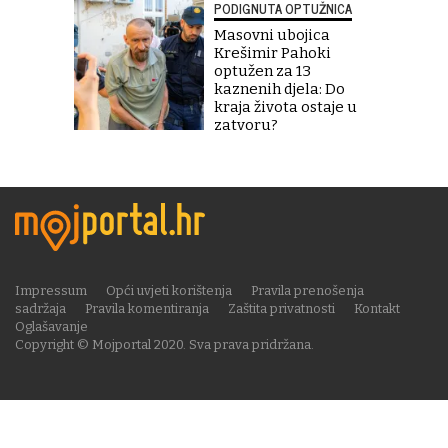
PODIGNUTA OPTUŽNICA
Masovni ubojica
Krešimir Pahoki
optužen za 13
kaznenih djela: Do
kraja života ostaje u
zatvoru?
Impressum
Opći uvjeti korištenja
Pravila prenošenja
sadržaja
Pravila komentiranja
Zaštita privatnosti
Kontakt
Oglašavanje
Copyright © Mojportal 2020. Sva prava pridržana.