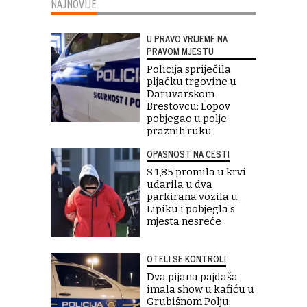
NAJNOVIJE
U PRAVO VRIJEME NA
PRAVOM MJESTU
Policija spriječila
pljačku trgovine u
Daruvarskom
Brestovcu: Lopov
pobjegao u polje
praznih ruku
OPASNOST NA CESTI
S 1,85 promila u krvi
udarila u dva
parkirana vozila u
Lipiku i pobjegla s
mjesta nesreće
OTELI SE KONTROLI
Dva pijana pajdaša
imala show u kafiću u
Grubišnom Polju: