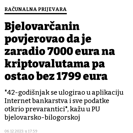
RAČUNALNA PRIJEVARA
Bjelovarčanin
povjerovao da je
zaradio 7000 eura na
kriptovalutama pa
ostao bez 1799 eura
"42-godišnjak se ulogirao u aplikaciju
Internet bankarstva i sve podatke
otkrio prevarantici", kažu u PU
bjelovarsko-bilogorskoj
06.12.2023. u 17:59