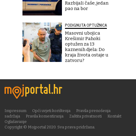
Razbijali čaše, jedan
pao na bor
PODIGNUTA OPTUŽNICA
Masovni ubojica
Krešimir Pahoki
optužen za 13
kaznenih djela: Do
kraja života ostaje u
zatvoru?
Impressum
Opći uvjeti korištenja
Pravila prenošenja
sadržaja
Pravila komentiranja
Zaštita privatnosti
Kontakt
Oglašavanje
Copyright © Mojportal 2020. Sva prava pridržana.