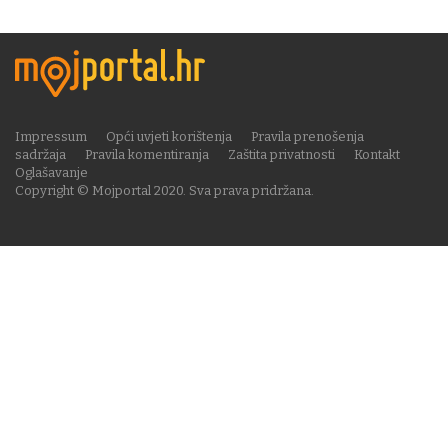
Impressum
Opći uvjeti korištenja
Pravila prenošenja
sadržaja
Pravila komentiranja
Zaštita privatnosti
Kontakt
Oglašavanje
Copyright © Mojportal 2020. Sva prava pridržana.