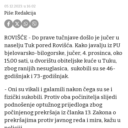
05.12.2023. u 16:02
Piše: Redakcija
ROVIŠĆE - Do prave tučnjave došlo je jučer u
naselju Tuk pored Rovišća. Kako javalju iz PU
bjelovarsko-bilogorske, jučer, 4. prosinca, oko
15,00 sati, u dvorištu obiteljske kuće u Tuku,
zbog ranijih nesuglasica, sukobili su se 46-
godišnjak i 73-godišnjak.
- Oni su vikali i galamili nakon čega su se i
fizički sukobili. Protiv oba počinitelja slijedi
podnošenje optužnog prijedloga zbog
počinjenog prekršaja iz članka 13. Zakona o
prekršajima protiv javnog reda i mira, kažu u
policiji.