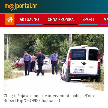
AKTUALNO
CRNA KRONIKA
SPORT
M
Zbog tučnjave morala je intervenirati policija/Foto:
Robert Fajt/CROPIX (Ilustracija)