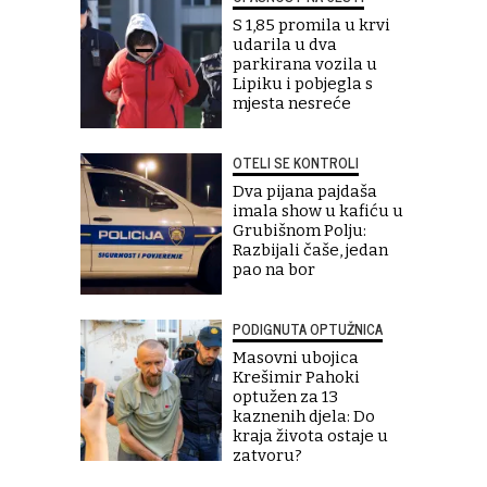
S 1,85 promila u krvi
udarila u dva
parkirana vozila u
Lipiku i pobjegla s
mjesta nesreće
OTELI SE KONTROLI
Dva pijana pajdaša
imala show u kafiću u
Grubišnom Polju:
Razbijali čaše, jedan
pao na bor
PODIGNUTA OPTUŽNICA
Masovni ubojica
Krešimir Pahoki
optužen za 13
kaznenih djela: Do
kraja života ostaje u
zatvoru?