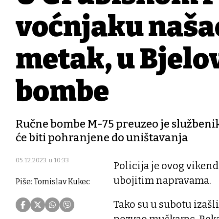
voćnjaku naša
metak, u Bjelo
bombe
Ručne bombe M-75 preuzeo je službenik
će biti pohranjene do uništavanja
05.12.2023. u 10:33
Policija je ovog vike
ubojitim napravama.
Piše: Tomislav Kukec
Tako su u subotu izašli