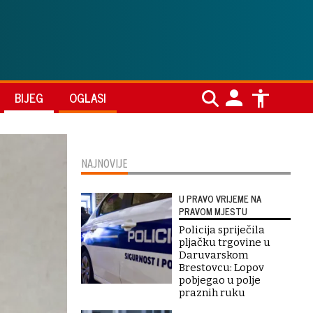
BIJEG
OGLASI
NAJNOVIJE
U PRAVO VRIJEME NA
PRAVOM MJESTU
Policija spriječila
pljačku trgovine u
Daruvarskom
Brestovcu: Lopov
pobjegao u polje
praznih ruku