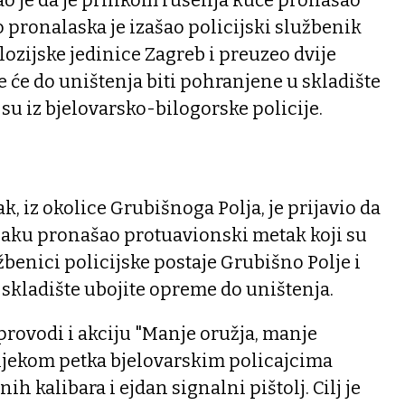
o je da je prilikom rušenja kuće pronašao
 pronalaska je izašao policijski službenik
zijske jedinice Zagreb i preuzeo dvije
će do uništenja biti pohranjene u skladište
 su iz bjelovarsko-bilogorske policije.
, iz okolice Grubišnoga Polja, je prijavio da
jaku pronašao protuavionski metak koji su
žbenici policijske postaje Grubišno Polje i
 skladište ubojite opreme do uništenja.
provodi i akciju "Manje oružja, manje
 tijekom petka bjelovarskim policajcima
h kalibara i ejdan signalni pištolj. Cilj je