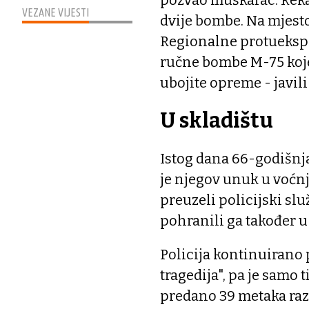
pozvao muškarac. Reka
VEZANE VIJESTI
dvije bombe. Na mjesto
Regionalne protueksplo
ručne bombe M-75 koje 
ubojite opreme - javili
U skladištu
Istog dana 66-godišnjak
je njegov unuk u voćn
preuzeli policijski slu
pohranili ga također u
Policija kontinuirano 
tragedija", pa je samo
predano 39 metaka razni