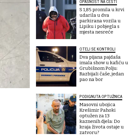
OPASNOST NA CESTI
S 1,85 promila u krvi
udarila u dva
parkirana vozila u
Lipiku i pobjegla s
mjesta nesreće
OTELI SE KONTROLI
Dva pijana pajdaša
imala show u kafiću u
Grubišnom Polju:
Razbijali čaše, jedan
pao na bor
PODIGNUTA OPTUŽNICA
Masovni ubojica
Krešimir Pahoki
optužen za 13
kaznenih djela: Do
kraja života ostaje u
zatvoru?