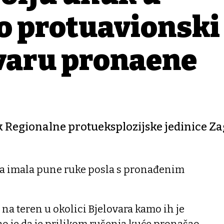
o protuavionski
varu pronađene
 Regionalne protueksplozijske jedinice Za
nda imala pune ruke posla s pronađenim
 na teren u okolici Bjelovara kamo ih je