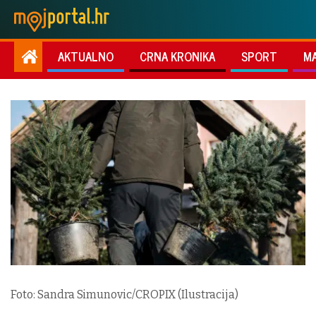
AKTUALNO
CRNA KRONIKA
SPORT
M
Foto: Sandra Simunovic/CROPIX (Ilustracija)