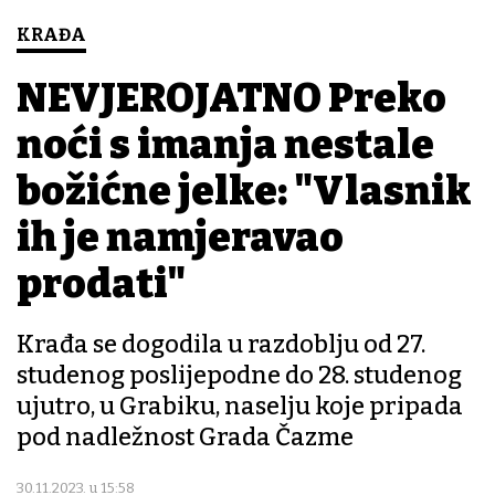
KRAĐA
NEVJEROJATNO Preko
noći s imanja nestale
božićne jelke: "Vlasnik
ih je namjeravao
prodati"
Krađa se dogodila u razdoblju od 27.
studenog poslijepodne do 28. studenog
ujutro, u Grabiku, naselju koje pripada
pod nadležnost Grada Čazme
30.11.2023. u 15:58