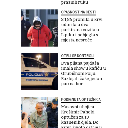
praznih ruku
OPASNOST NA CESTI
S 1,85 promila u krvi
udarila u dva
parkirana vozila u
Lipiku i pobjegla s
mjesta nesreće
OTELI SE KONTROLI
Dva pijana pajdaša
imala show u kafiću u
Grubišnom Polju:
Razbijali čaše, jedan
pao na bor
PODIGNUTA OPTUŽNICA
Masovni ubojica
Krešimir Pahoki
optužen za 13
kaznenih djela: Do
kraja života ostaje u