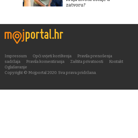
zatvoru?
Impressum
Opći uvjeti korištenja
Pravila prenošenja
sadržaja
Pravila komentiranja
Zaštita privatnosti
Kontakt
Oglašavanje
Copyright © Mojportal 2020. Sva prava pridržana.