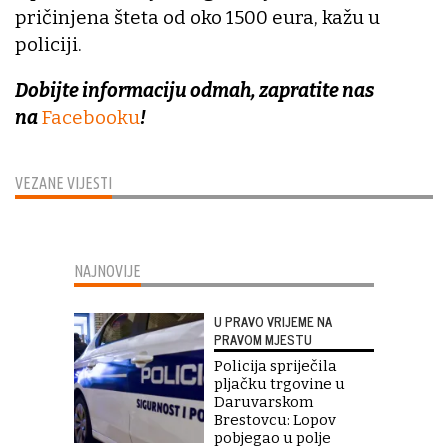
pričinjena šteta od oko 1500 eura, kažu u
policiji.
Dobijte informaciju odmah, zapratite nas
na
Facebooku
!
VEZANE VIJESTI
NAJNOVIJE
U PRAVO VRIJEME NA
PRAVOM MJESTU
Policija spriječila
pljačku trgovine u
Daruvarskom
Brestovcu: Lopov
pobjegao u polje