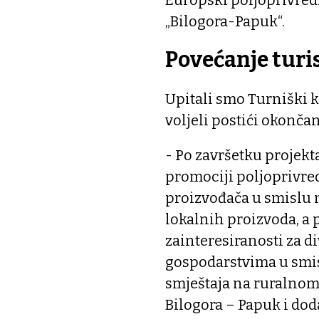
„Bilogora-Papuk“.
Povećanje turi
Upitali smo Turniški k
voljeli postići okonča
- Po završetku projekt
promociji poljoprivre
proizvođača u smislu 
lokalnih proizvoda, a
zainteresiranosti za d
gospodarstvima u smis
smještaja na ruralnom 
Bilogora – Papuk i dod