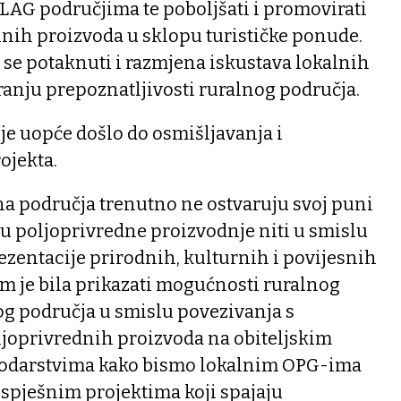
LAG područjima te poboljšati i promovirati
ih proizvoda u sklopu turističke ponude.
e se potaknuti i razmjena iskustava lokalnih
ranju prepoznatljivosti ruralnog područja.
 je uopće došlo do osmišljavanja i
ojekta.
lna područja trenutno ne ostvaruju svoj puni
slu poljoprivredne proizvodnje niti u smislu
rezentacije prirodnih, kulturnih i povijesnih
m je bila prikazati mogućnosti ruralnog
g područja u smislu povezivanja s
joprivrednih proizvoda na obiteljskim
odarstvima kako bismo lokalnim OPG-ima
uspješnim projektima koji spajaju