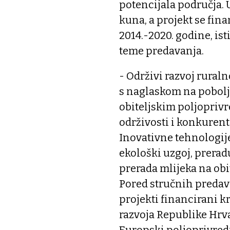
potencijala područja. 
kuna, a projekt se fin
2014.-2020. godine, is
teme predavanja.
- Održivi razvoj rural
s naglaskom na pobolj
obiteljskim poljopriv
održivosti i konkuren
Inovativne tehnologij
ekološki uzgoj, prerad
prerada mlijeka na ob
Pored stručnih predava
projekti financirani k
razvoja Republike Hrva
Europski poljoprivred