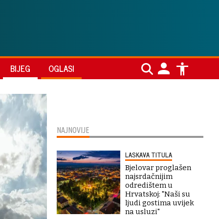
BIJEG
OGLASI
NAJNOVIJE
LASKAVA TITULA
Bjelovar proglašen
najsrdačnijim
odredištem u
Hrvatskoj: "Naši su
ljudi gostima uvijek
na usluzi"