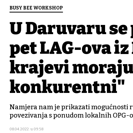
BUSY BEE WORKSHOP
U Daruvaru se 
pet LAG-ova iz
krajevi moraju
konkurentni"
Namjera nam je prikazati mogućnosti r
povezivanja s ponudom lokalnih OPG-ov
08.04.2022. u 09:58