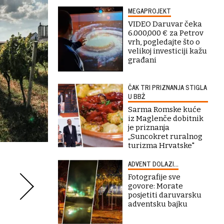
MEGAPROJEKT
VIDEO Daruvar čeka
6.000,000 € za Petrov
vrh, pogledajte što o
velikoj investiciji kažu
građani
ČAK TRI PRIZNANJA STIGLA
U BBŽ
Sarma Romske kuće
iz Maglenče dobitnik
je priznanja
„Suncokret ruralnog
turizma Hrvatske"
ADVENT DOLAZI...
Fotografije sve
govore: Morate
posjetiti daruvarsku
adventsku bajku