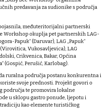
učnih predavanja za sudionike s područja
ojasnila, međuteritorijalni partnerski
ee Workshop okuplja pet partnerskih LAG-
ogora-Papuk“ (Daruvar), LAG „Papuk“
 (Virovitica, Vukosavljevica), LAG
olski, Crikvenica, Bakar, Općina
“ (Gospić, Perušić, Karlobag).
ći da ruralna područja postanu konkurentna i
koriste svoje prednosti. Projekt govori o
g područja te promovira lokalne
de u sklopu gastro ponude, ljepotu i
tradiciju kao elemente turističkog