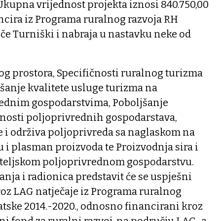
Ukupna vrijednost projekta iznosi 840.750,00
ancira iz Programa ruralnog razvoja RH
tiče Turniški i nabraja u nastavku neke od
nog prostora, Specifičnosti ruralnog turizma
šanje kvalitete usluge turizma na
rednim gospodarstvima, Poboljšanje
tnosti poljoprivrednih gospodarstava,
e i održiva poljoprivreda sa naglaskom na
u i plasman proizvoda te Proizvodnja sira i
iteljskom poljoprivrednom gospodarstvu.
nja i radionica predstavit će se uspješni
roz LAG natječaje iz Programa ruralnog
tske 2014.-2020., odnosno financirani kroz
ni fond za ruralni razvoj na području LAG-a