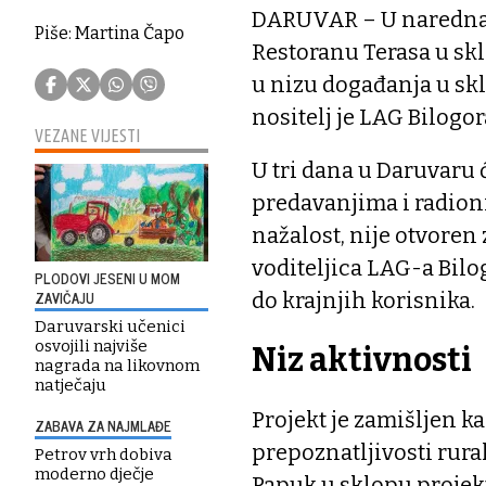
DARUVAR – U naredna tr
Piše: Martina Čapo
Restoranu Terasa u skl
u nizu događanja u sk
nositelj je LAG Bilogo
VEZANE VIJESTI
U tri dana u Daruvaru
predavanjima i radion
nažalost, nije otvoren 
voditeljica LAG-a Bilo
PLODOVI JESENI U MOM
ZAVIČAJU
do krajnjih korisnika.
Daruvarski učenici
osvojili najviše
Niz aktivnosti
nagrada na likovnom
natječaju
Projekt je zamišljen k
ZABAVA ZA NAJMLAĐE
prepoznatljivosti rur
Petrov vrh dobiva
moderno dječje
Papuk u sklopu projek