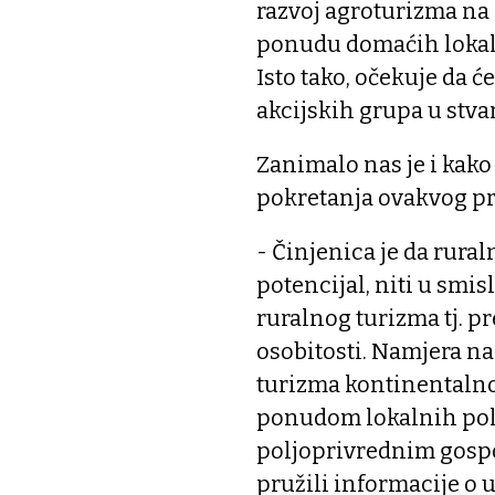
razvoj agroturizma na 
ponudu domaćih lokaln
Isto tako, očekuje da ć
akcijskih grupa u stva
Zanimalo nas je i kako
pokretanja ovakvog pr
- Činjenica je da rura
potencijal, niti u smi
ruralnog turizma tj. p
osobitosti. Namjera na
turizma kontinentalno
ponudom lokalnih pol
poljoprivrednim gosp
pružili informacije o 