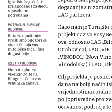
igralište koje će biti
prilagođeno i za djecu
događanje s nizom str
s posebnim
LAG partnera.
potrebama
POTENCIJAL RURALNE
Kako nam je Turniški p
BILOGORE
projekt naziva Busy B
Ruta za opuštanje:
Prošli smo bilogorske
ova, odnosno LAG „Bil
staze, čekaju vas
(Orahovica), LAG „VIP“
mitološka bića i fine
degustacije
„VINODOL“ (Novi Vinod
IZLET NA BILOGORU
Vinodolska) i LAG „Lika
Nemate plan za
vikend? Odite na
Cilj projekta je posti
Bilogoru, čeka vas
vrhunska zabava
da na najbolji način is
vrijednostima ruralno
poljoprivredne proizvo
očuvanost područja te 