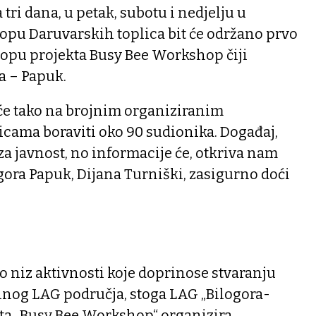
i dana, u petak, subotu i nedjelju u
opu Daruvarskih toplica bit će održano prvo
lopu projekta Busy Bee Workshop čiji
ra – Papuk.
 će tako na brojnim organiziranim
icama boraviti oko 90 sudionika. Događaj,
za javnost, no informacije će, otkriva nam
gora Papuk, Dijana Turniški, zasigurno doći
ao niz aktivnosti koje doprinose stvaranju
alnog LAG područja, stoga LAG „Bilogora-
ta „Busy Bee Workshop“ organizira