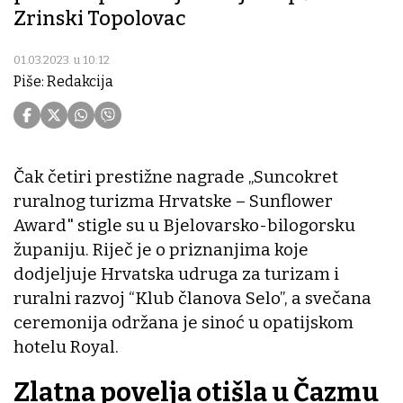
Zrinski Topolovac
01.03.2023. u 10:12
Piše: Redakcija
Čak četiri prestižne nagrade „Suncokret
ruralnog turizma Hrvatske – Sunflower
Award" stigle su u Bjelovarsko-bilogorsku
županiju. Riječ je o priznanjima koje
dodjeljuje Hrvatska udruga za turizam i
ruralni razvoj “Klub članova Selo”, a svečana
ceremonija održana je sinoć u opatijskom
hotelu Royal.
Zlatna povelja otišla u Čazmu