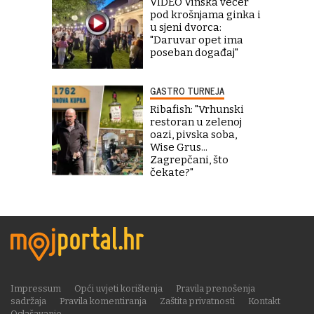
VIDEO Vinska večer
pod krošnjama ginka i
u sjeni dvorca:
"Daruvar opet ima
poseban događaj"
GASTRO TURNEJA
Ribafish: "Vrhunski
restoran u zelenoj
oazi, pivska soba,
Wise Grus...
Zagrepčani, što
čekate?"
Impressum
Opći uvjeti korištenja
Pravila prenošenja
sadržaja
Pravila komentiranja
Zaštita privatnosti
Kontakt
Oglašavanje