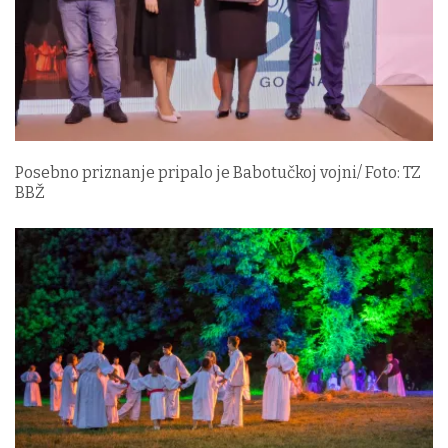
Posebno priznanje pripalo je Babotučkoj vojni/ Foto: TZ
BBŽ