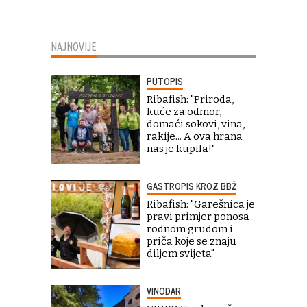
NAJNOVIJE
PUTOPIS
Ribafish: "Priroda,
kuće za odmor,
domaći sokovi, vina,
rakije... A ova hrana
nas je kupila!"
GASTROPIS KROZ BBŽ
Ribafish: "Garešnica je
pravi primjer ponosa
rodnom grudom i
priča koje se znaju
diljem svijeta"
VINODAR