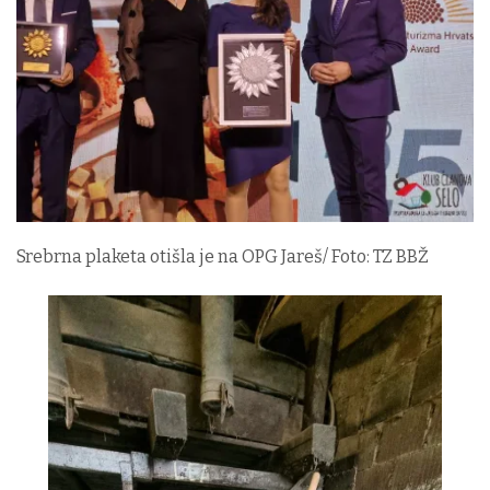
Srebrna plaketa otišla je na OPG Jareš/ Foto: TZ BBŽ