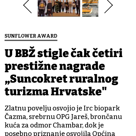
SUNFLOWER AWARD
U BBŽ stigle čak četiri
prestižne nagrade
„Suncokret ruralnog
turizma Hrvatske"
Zlatnu povelju osvojio je Irc biopark
Čazma, srebrnu OPG Jareš, brončanu
kuća za odmor Chambar, dok je
posebno priznanje osvojila Općina