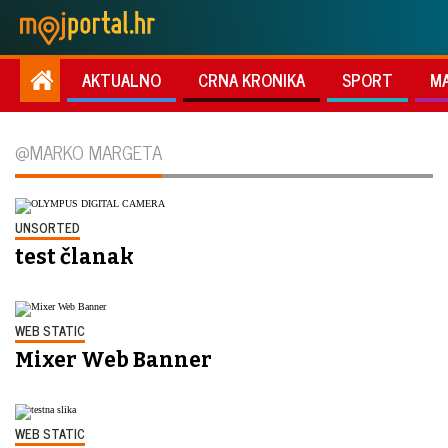
AKTUALNO
CRNA KRONIKA
SPORT
M
@MARKO MARGETA
UNSORTED
test članak
WEB STATIC
Mixer Web Banner
WEB STATIC