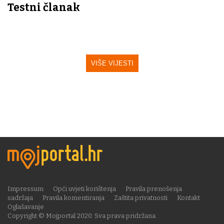
Testni članak
VIŠE VIJESTI
Impressum
Opći uvjeti korištenja
Pravila prenošenja
sadržaja
Pravila komentiranja
Zaštita privatnosti
Kontakt
Oglašavanje
Copyright © Mojportal 2020. Sva prava pridržana.