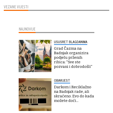
VEZANE VIJESTI
NAJNOVIJE
USUSRET BLAGDANIMA
Grad Čazma na
Badnjak organizira
podjelu prženih
ribica: ''Sve ste
pozvani i dobrodošli''
OBAVIJEST
Darkom i Reciklažno
na Badnjak rade, ali
skraćeno. Evo do kada
možete doći...