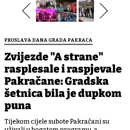
PROSLAVA DANA GRADA PAKRACA
Zvijezde "A strane"
rasplesale i raspjevale
Pakračane: Gradska
šetnica bila je dupkom
puna
Tijekom cijele subote Pakračani su
uživali u bogatom programu, a