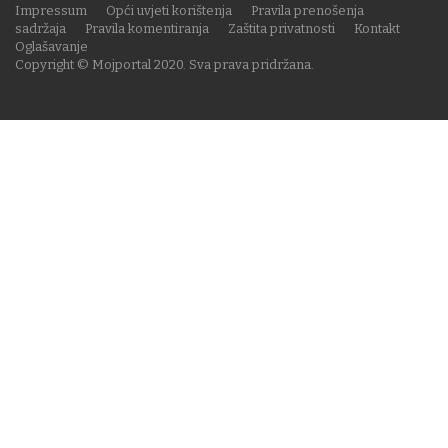
Impressum
Opći uvjeti korištenja
Pravila prenošenja
sadržaja
Pravila komentiranja
Zaštita privatnosti
Kontakt
Oglašavanje
Copyright © Mojportal 2020. Sva prava pridržana.