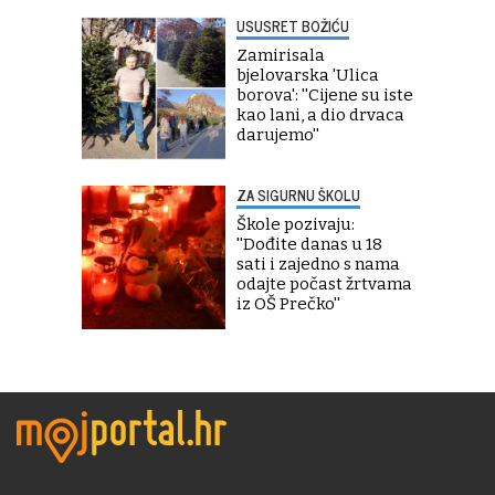
USUSRET BOŽIĆU
Zamirisala
bjelovarska 'Ulica
borova': ''Cijene su iste
kao lani, a dio drvaca
darujemo''
ZA SIGURNU ŠKOLU
Škole pozivaju:
''Dođite danas u 18
sati i zajedno s nama
odajte počast žrtvama
iz OŠ Prečko''