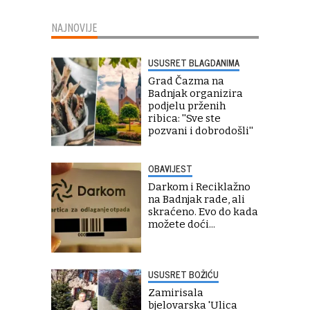
NAJNOVIJE
USUSRET BLAGDANIMA
Grad Čazma na
Badnjak organizira
podjelu prženih
ribica: ''Sve ste
pozvani i dobrodošli''
OBAVIJEST
Darkom i Reciklažno
na Badnjak rade, ali
skraćeno. Evo do kada
možete doći...
USUSRET BOŽIĆU
Zamirisala
bjelovarska 'Ulica