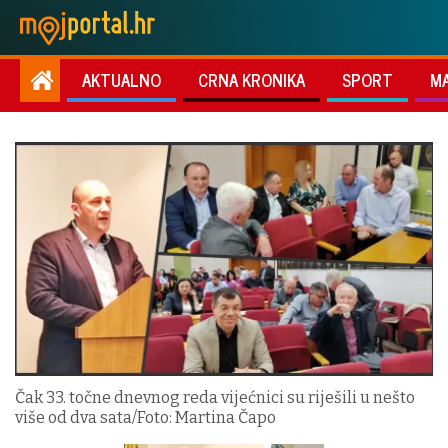
AKTUALNO
CRNA KRONIKA
SPORT
M
Čak 33. točne dnevnog reda vijećnici su riješili u nešto
više od dva sata/Foto: Martina Čapo