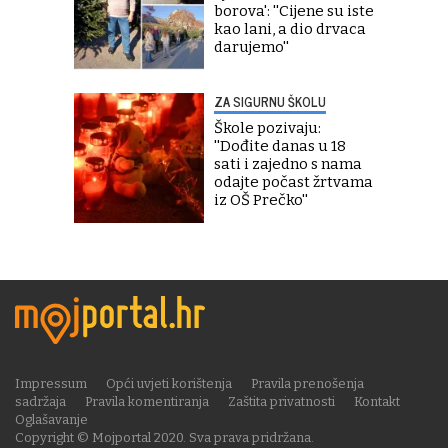
borova': ''Cijene su iste
kao lani, a dio drvaca
darujemo''
ZA SIGURNU ŠKOLU
Škole pozivaju:
''Dođite danas u 18
sati i zajedno s nama
odajte počast žrtvama
iz OŠ Prečko''
Impressum
Opći uvjeti korištenja
Pravila prenošenja
sadržaja
Pravila komentiranja
Zaštita privatnosti
Kontakt
Oglašavanje
Copyright © Mojportal 2020. Sva prava pridržana.