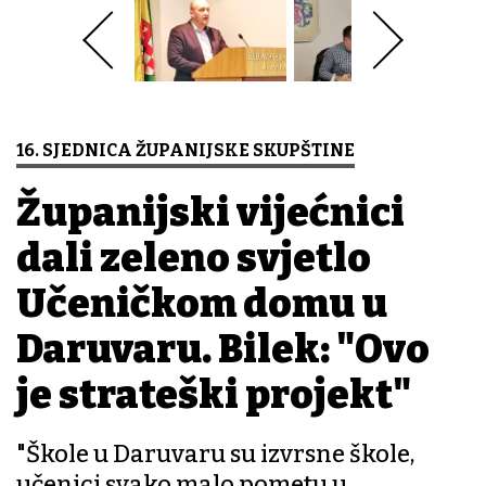
16. SJEDNICA ŽUPANIJSKE SKUPŠTINE
Županijski vijećnici
dali zeleno svjetlo
Učeničkom domu u
Daruvaru. Bilek: "Ovo
je strateški projekt"
"Škole u Daruvaru su izvrsne škole,
učenici svako malo pometu u