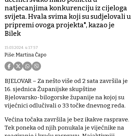
natjecanjima konkurenciju iz cijeloga
svijeta. Hvala svima koji su sudjelovali u
pripremi ovoga projekta", kazao je
Bilek
15.03.2024. u 17:57
Piše: Martina Čapo
BJELOVAR – Za nešto više od 2 sata završila je
16. sjednica Županijske skupštine
Bjelovarsko-bilogorske županije na kojoj su
vijećnici odlučivali o 33 točke dnevnog reda.
Većina točaka završila je bez ikakve rasprave.
Tek poneka od njih ponukala je vijećnike na
reagiranje i kraću raspravu. Najaktivniji